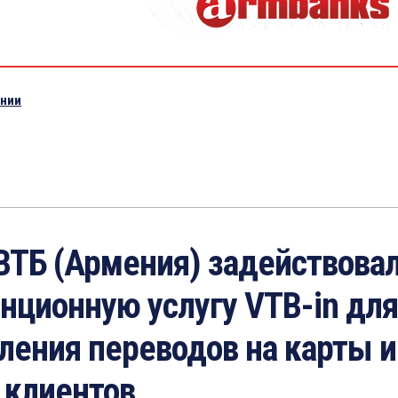
ении
ВТБ (Армения) задействова
нционную услугу VTB-in для
ления переводов на карты и
 клиентов