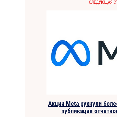
СЛЕДУЮЩАЯ С
Акции Meta рухнули боле
публикации отчетнос