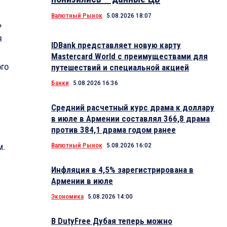
Валютный Рынок
5.08.2026 18:07
ь
я
IDBank представляет новую карту
Mastercard World с преимуществами для
ого
путешествий и специальной акцией
Банки
5.08.2026 16:36
Средний расчетный курс драма к доллару
в июле в Армении составлял 366,8 драма
против 384,1 драма годом ранее
м.
Валютный Рынок
5.08.2026 16:02
Инфляция в 4,5% зарегистрирована в
Армении в июле
Экономика
5.08.2026 14:00
В DutyFree Дубая теперь можно