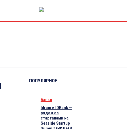
РЫНОК КАПИТАЛА
ЭКОНОМИКА
КРИПТО
ИНТЕРВЬЮ
ПОПУЛЯРНОЕ
л
Банки
Idram и IDBank —
рядом со
стартапами на
Seaside Startup
Summit (ВИДЕО)