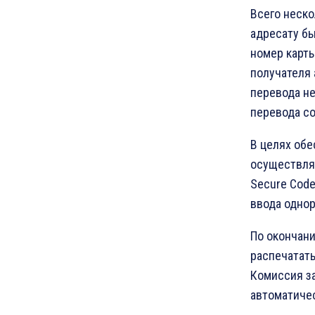
Всего неско
адресату б
номер карты
получателя 
перевода не
перевода со
В целях обе
осуществляе
Secure Cod
ввода однор
По окончани
распечатать
Комиссия за
автоматичес