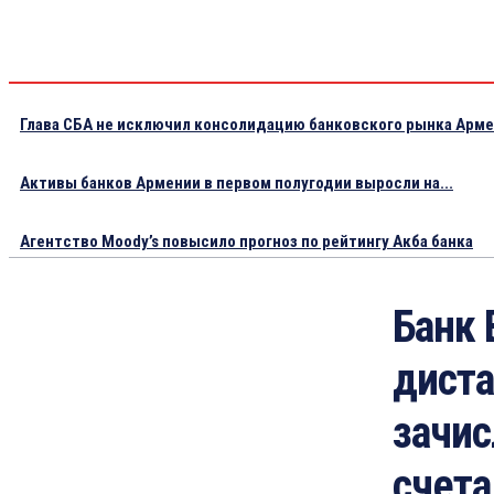
Глава СБА не исключил консолидацию банковского рынка Арм
Активы банков Армении в первом полугодии выросли на...
Агентство Moody’s повысило прогноз по рейтингу Акба банка
Банк 
диста
зачис
счета