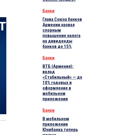
Банки
Глава Союза банков
Армении назвал
спорным
повышение налога
на дивиденды
банков до 15%
Банки
ВТБ (Армения):
вклад
«Стабильный» — до
10% годовых и
оформление в
мобильном
приложении
Банки
В мобильном
приложении
Юнибанка теперь