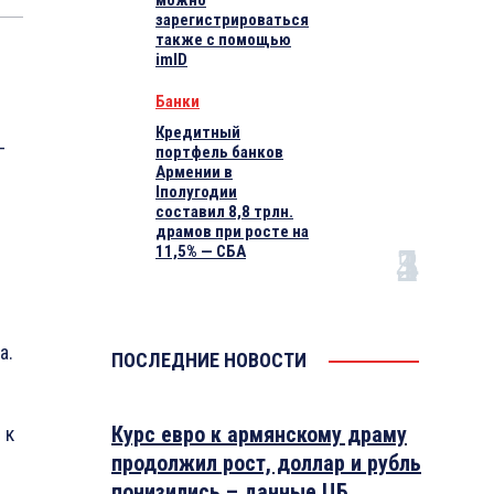
можно
зарегистрироваться
также с помощью
imID
Банки
Кредитный
-
портфель банков
Армении в
Iполугодии
составил 8,8 трлн.
драмов при росте на
11,5% — СБА
а.
ПОСЛЕДНИЕ НОВОСТИ
Курс евро к армянскому драму
 к
продолжил рост, доллар и рубль
понизились – данные ЦБ