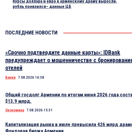
Курсы доллара и евро к армянскому драму выросли,
рубль понизился– данные ЦБ
ПОСЛЕДНИЕ НОВОСТИ
«Срочно подтвердите данные карты»: IDBank
предупреждает о мошенничестве с бронировани
отелей
Банки
7.08.2026 16:38
Общий госдолг Армении по итогам июня 2026 года сост
$13.9 млрд.
Экономика
7.08.2026 15:31
Капитализация рынка в июле превысила 426 млрд драм
Фондовая биржа Армении