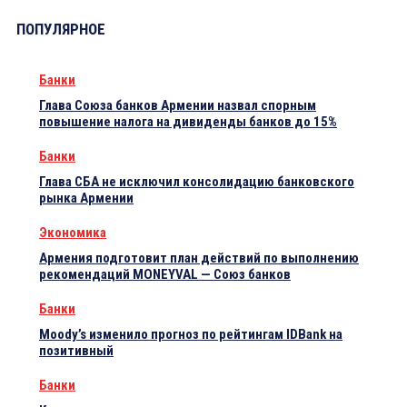
ПОПУЛЯРНОЕ
Банки
Глава Союза банков Армении назвал спорным
повышение налога на дивиденды банков до 15%
Банки
Глава СБА не исключил консолидацию банковского
рынка Армении
Экономика
Армения подготовит план действий по выполнению
рекомендаций MONEYVAL — Союз банков
Банки
Moody’s изменило прогноз по рейтингам IDBank на
позитивный
Банки