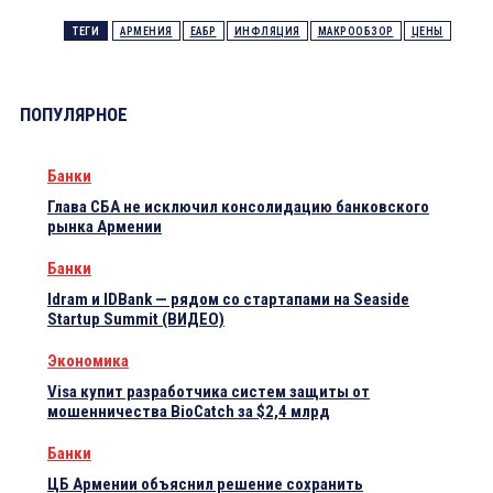
ТЕГИ
АРМЕНИЯ
ЕАБР
ИНФЛЯЦИЯ
МАКРООБЗОР
ЦЕНЫ
ПОПУЛЯРНОЕ
Банки
Глава СБА не исключил консолидацию банковского
рынка Армении
Банки
Idram и IDBank — рядом со стартапами на Seaside
Startup Summit (ВИДЕО)
Экономика
Visa купит разработчика систем защиты от
мошенничества BioCatch за $2,4 млрд
Банки
ЦБ Армении объяснил решение сохранить