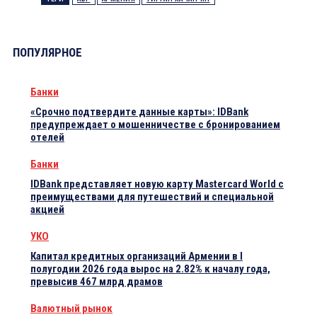
ПОПУЛЯРНОЕ
Банки
«Срочно подтвердите данные карты»: IDBank
предупреждает о мошенничестве с бронированием
отелей
Банки
IDBank представляет новую карту Mastercard World с
преимуществами для путешествий и специальной
акцией
УКО
Капитал кредитных организаций Армении в I
полугодии 2026 года вырос на 2.82% к началу года,
превысив 467 млрд драмов
Валютный рынок