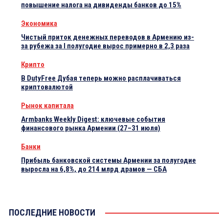
повышение налога на дивиденды банков до 15%
Экономика
Чистый приток денежных переводов в Армению из-
за рубежа за I полугодие вырос примерно в 2,3 раза
Крипто
В DutyFree Дубая теперь можно расплачиваться
криптовалютой
Рынок капитала
Armbanks Weekly Digest: ключевые события
финансового рынка Армении (27–31 июля)
Банки
Прибыль банковской системы Армении за полугодие
выросла на 6,8%, до 214 млрд драмов — СБА
ПОСЛЕДНИЕ НОВОСТИ