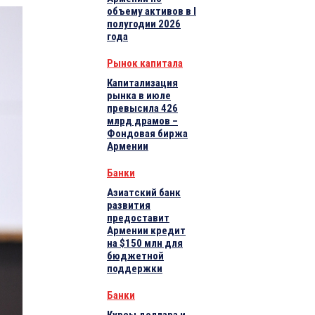
объему активов в I
полугодии 2026
года
Рынок капитала
Капитализация
рынка в июле
превысила 426
млрд драмов –
Фондовая биржа
Армении
Банки
Азиатский банк
развития
предоставит
Армении кредит
на $150 млн для
бюджетной
поддержки
Банки