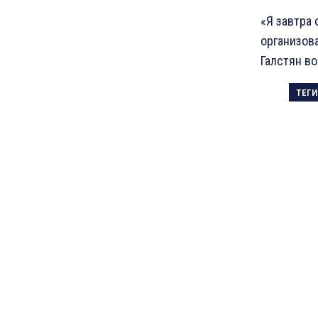
«Я завтра 
организова
Галстян в
ТЕГИ