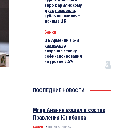
Курсы доллара и
евро к армянскому
драму выросли,
рубль понизился–
данные ЦБ
Банки
ЦБ Армении в 6-й
раз подряд
сохранил ставку
рефинансирования
на уровне 6.5%
ПОСЛЕДНИЕ НОВОСТИ
Мгер Ананян вошел в состав
Правления Юнибанка
Банки
7.08.2026 18:26