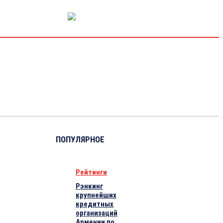
РЫНОК КАПИТАЛА
ЭКОНОМИКА
КРИПТО
ИНТЕРВЬЮ
ПОПУЛЯРНОЕ
Рейтинги
Рэнкинг
крупнейших
кредитных
организаций
Армении по