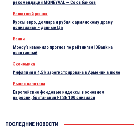
рекомендаций MONEYVAL — Союз банков
Валютный рынок
Курсы евро, доллара и рубля к армянскому драму
понизились – данные ЦБ
Банки
Moody’s изменило прогноз по рейтингам IDBank на
позитивный
Экономика
Инфляция в 4,5% зарегистрирована в Армении в июле
Рынок капитала
Европейские фондовые индексы в основном
выросли, британский FTSE 100 снизился
ПОСЛЕДНИЕ НОВОСТИ