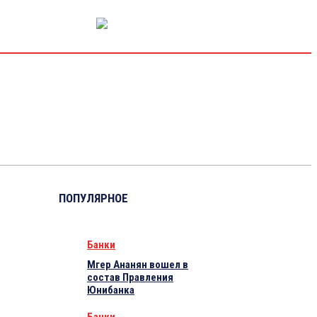
РЫНОК КАПИТАЛА
ЭКОНОМИКА
КРИПТО
ИНТЕРВЬЮ
ПОПУЛЯРНОЕ
Банки
Мгер Ананян вошел в
состав Правления
Юнибанка