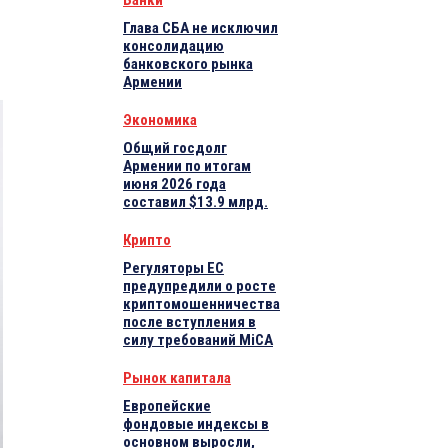
Банки
Глава СБА не исключил
консолидацию
банковского рынка
Армении
Экономика
Общий госдолг
Армении по итогам
июня 2026 года
составил $13.9 млрд.
Крипто
Регуляторы ЕС
предупредили о росте
криптомошенничества
после вступления в
силу требований MiCA
Рынок капитала
Европейские
фондовые индексы в
основном выросли,