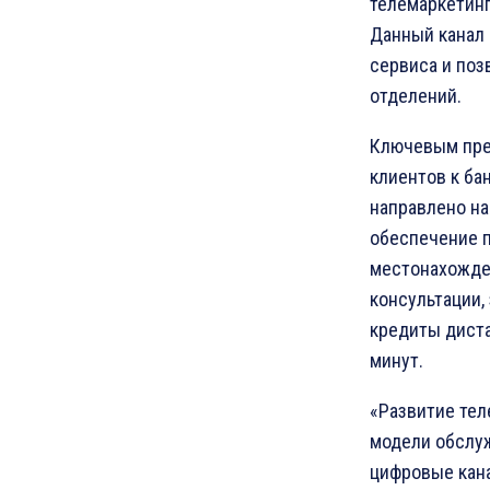
телемаркетинг
Данный канал
сервиса и поз
отделений.
Ключевым пре
клиентов к ба
направлено на
обеспечение п
местонахожде
консультации
кредиты диста
минут.
«Развитие тел
модели обслуж
цифровые кана