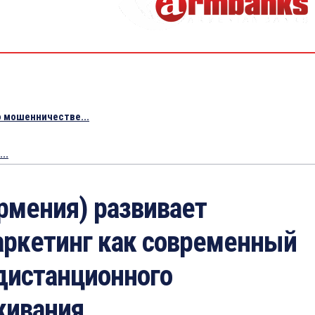
 мошенничестве...
..
рмения) развивает
аркетинг как современный
дистанционного
живания