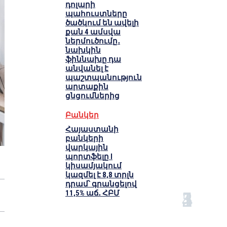
դոլարի
պահուստները
ծածկում են ավելի
քան 4 ամսվա
ներմուծումը․
նախկին
ֆիննախը դա
անվանել է
պաշտպանություն
արտաքին
ցնցումներից
Բանկեր
Հայաստանի
բանկերի
վարկային
պորտֆելը I
կիսամյակում
կազմել է 8,8 տրլն
դրամ՝ գրանցելով
11,5% աճ․ ՀԲՄ