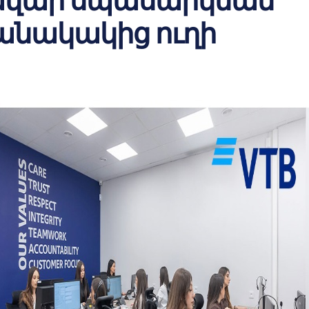
ավար սպասարկման
անակակից ուղի