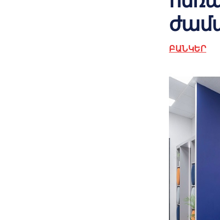
հեռ
ժամ
ԲԱՆԿԵՐ