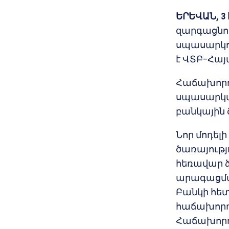
ԵՐԵՎԱՆ, 3 
զարգացնու
սպասարկու
է ՎՏԲ–Հայ
Հաճախորդն
սպասարկմա
բանկային 
Նոր մոդել
ծառայությո
հեռավար 
արագացմա
Բանկի հե
հաճախորդի
Հաճախորդն