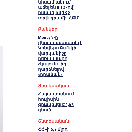
կիսամյակում
աճել են 8,1%-ով՝
հասնելով 13,8
տրլն դրամի. ՀԲՄ
Բանկեր
Moody’s-ը
վերահաստատել է
Կոնվերս Բանկի
վարկանիշը՝
հեռանկարը
«կայուն»-ից
դարձնելով
«դրական»
Տնտեսական
Հայաստանում
հուլիսին
գրանցվել է 4,5%
գնաճ
Տնտեսական
ՀՀ–ի 5,9 մլրդ