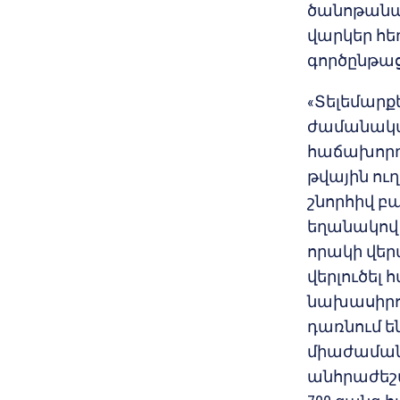
ծանոթանա
վարկեր հե
գործընթաց
«Տելեմարք
ժամանակակ
հաճախորդ
թվային ու
շնորհիվ բ
եղանակով։
որակի վեր
վերլուծել
նախասիրու
դառնում 
միաժամանա
անհրաժեշտ