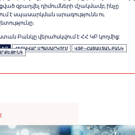
ված զբաղվել դիմումների մշակմամբ, ինչը
ւմ է սպասարկման արագությունն ու
ետությունը։
տան Բանկը վերահսկվում է ՀՀ ԿԲ կողմից:
ՆԵՐ
ՀԵՌԱՎԱՐ ՍՊԱՍԱՐԿՈՒՄ
ՎՏԲ–ՀԱՅԱՍՏԱՆ ԲԱՆԿ
ԱՐՔԵԹԻՆԳ
E