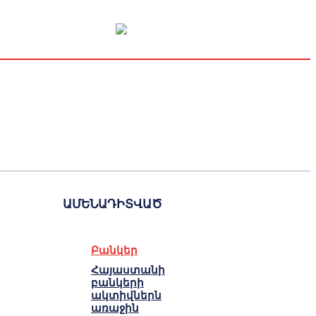
Կապիտալի շուկա
Տնտեսական
Կրիպտո
Հարցազրույց
ԱՄԵՆԱԴԻՏՎԱԾ
Բանկեր
Հայաստանի
բանկերի
ակտիվներն
առաջին