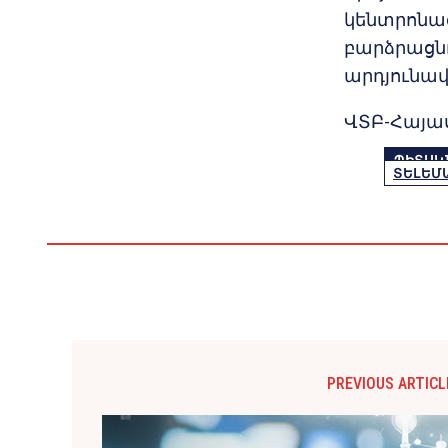
կենտրոնաց
բարձրացնո
արդյունավ
ՎՏԲ-Հայաս
ՊԻՏԱԿ
ՏԵԼԵՄ
PREVIOUS ARTICL