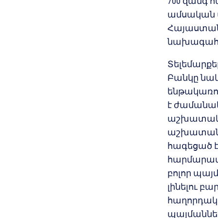
700 զանգ հ
ամսական ավ
Հայաստան 
նախագահի
Տելեմարքե
Բանկը նաև
ենթակառու
է ժամանա
աշխատակի
աշխատանք
հագեցած 
հարմարավ
բոլոր պայ
լինելու բ
հաղորդակ
պայմաննե