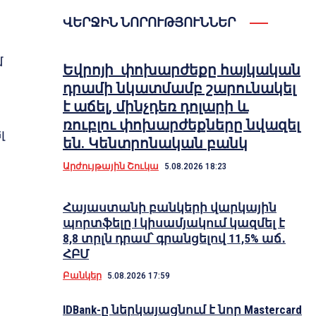
ՎԵՐՋԻՆ ՆՈՐՈՒԹՅՈՒՆՆԵՐ
մ
Եվրոյի փոխարժեքը հայկական
դրամի նկատմամբ շարունակել
է աճել, մինչդեռ դոլարի և
ռուբլու փոխարժեքները նվազել
լ
են. Կենտրոնական բանկ
Արժույթային Շուկա
5.08.2026 18:23
Հայաստանի բանկերի վարկային
պորտֆելը I կիսամյակում կազմել է
8,8 տրլն դրամ՝ գրանցելով 11,5% աճ․
ՀԲՄ
Բանկեր
5.08.2026 17:59
IDBank-ը ներկայացնում է նոր Mastercard