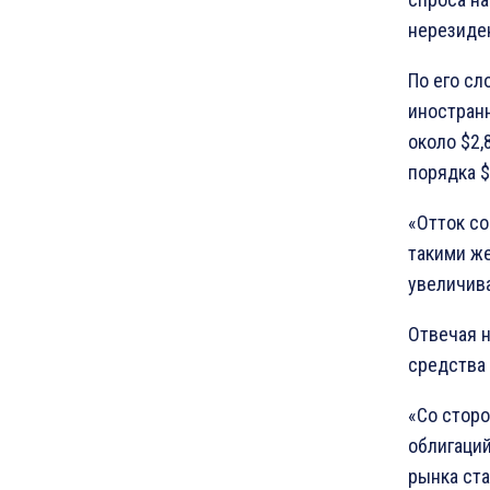
нерезиде
По его сл
иностран
около $2,
порядка $
«Отток со
такими же
увеличива
Отвечая н
средства 
«Со стор
облигаций
рынка ст