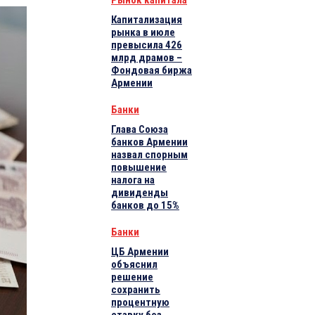
Рынок капитала
Капитализация
рынка в июле
превысила 426
млрд драмов –
Фондовая биржа
Армении
Банки
Глава Союза
банков Армении
назвал спорным
повышение
налога на
дивиденды
банков до 15%
Банки
ЦБ Армении
объяснил
решение
сохранить
процентную