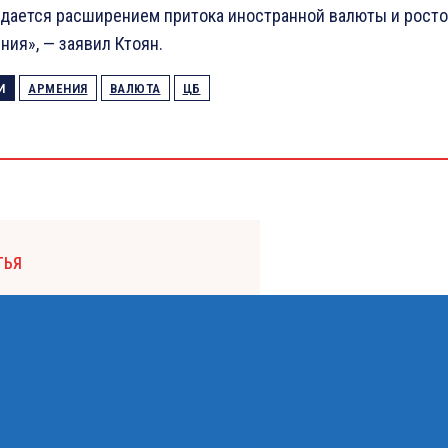
дается расширением притока иностранной валюты и росто
ия», — заявил Ктоян.
И
АРМЕНИЯ
ВАЛЮТА
ЦБ
ТЬЯ