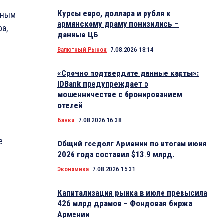
Курсы евро, доллара и рубля к
нным
армянскому драму понизились –
а,
данные ЦБ
Валютный Рынок
7.08.2026 18:14
«Срочно подтвердите данные карты»:
IDBank предупреждает о
мошенничестве с бронированием
отелей
Банки
7.08.2026 16:38
е
Общий госдолг Армении по итогам июня
2026 года составил $13.9 млрд.
Экономика
7.08.2026 15:31
Капитализация рынка в июле превысила
426 млрд драмов – Фондовая биржа
Армении