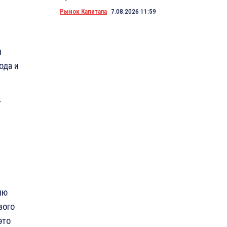
Рынок Капитала
7.08.2026 11:59
л
ода и
т
.
ию
вого
это