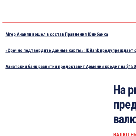
Мгер Ананян вошел в состав Правления Юнибанка
«Срочно подтвердите данные карты»: IDBank предупреждает о
Азиатский банк развития предоставит Армении кредит на $150.
На р
пред
вал
ВАЛЮТН