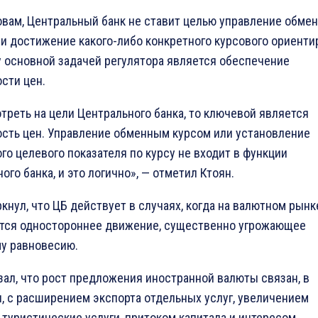
овам, Центральный банк не ставит целью управление обме
и достижение какого-либо конкретного курсового ориентир
 основной задачей регулятора является обеспечение
сти цен.
треть на цели Центрального банка, то ключевой является
ость цен. Управление обменным курсом или установление
го целевого показателя по курсу не входит в функции
ого банка, и это логично», — отметил Ктоян.
кнул, что ЦБ действует в случаях, когда на валютном рынк
тся одностороннее движение, существенно угрожающее
у равновесию.
зал, что рост предложения иностранной валюты связан, в
, с расширением экспорта отдельных услуг, увеличением
 туристические услуги, притоком капитала и интересом