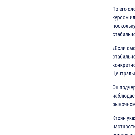
По его сл
курсом ил
поскольку
стабильно
«Если смо
стабильн
конкретно
Центральн
Он подчер
наблюдае
рыночном
Ктоян ука
частности
спроса на