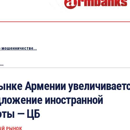
 мошенничестве...
..
ынке Армении увеличивает
ложение иностранной
юты — ЦБ
ЫЙ РЫНОК