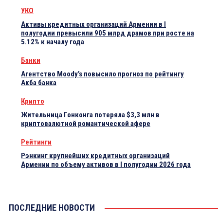
УКО
Активы кредитных организаций Армении в I
полугодии превысили 905 млрд драмов при росте на
5.12% к началу года
Банки
Агентство Moody’s повысило прогноз по рейтингу
Акба банка
Крипто
Жительница Гонконга потеряла $3,3 млн в
криптовалютной романтической афере
Рейтинги
Рэнкинг крупнейших кредитных организаций
Армении по объему активов в I полугодии 2026 года
ПОСЛЕДНИЕ НОВОСТИ