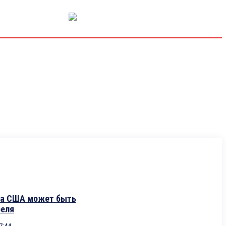
РЫНОК КАПИТАЛА
ЭКОНОМИКА
КРИПТО
ИНТЕРВЬЮ
га США может быть
реля
7:44