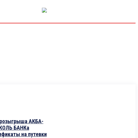
РЫНОК КАПИТАЛА
ЭКОНОМИКА
КРИПТО
ИНТЕРВЬЮ
 розыгрыша АКБА-
КОЛЬ БАНКа
ификаты на путевки