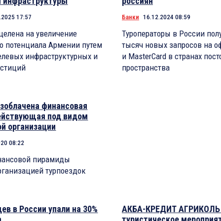
й инфраструктуры
россиян
.2025 17:57
Банки
16.12.2024 08:59
целена на увеличение
Туроператоры в России пол
го потенциала Армении путем
тысяч новых запросов на о
елевых инфраструктурных и
и MasterCard в странах пос
естиций
пространства
азоблачена финансовая
ействующая под видом
ой организации
020 08:22
нансовой пирамиды
рганизацией турпоездок
ев в России упали на 30%
АКБА-КРЕДИТ АГРИКОЛЬ 
а
туристическое мероприя