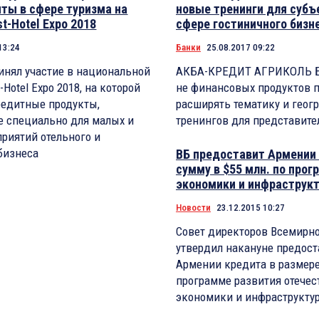
ты в сфере туризма на
новые тренинги для субъ
t-Hotel Expo 2018
сфере гостиничного бизн
13:24
Банки
25.08.2017 09:22
инял участие в национальной
АКБА-КРЕДИТ АГРИКОЛЬ Б
Hotel Expo 2018, на которой
не финансовых продуктов 
редитные продукты,
расширять тематику и геог
е специально для малых и
тренингов для представит
риятий отельного и
бизнеса
ВБ предоставит Армении 
сумму в $55 млн. по прог
экономики и инфраструк
Новости
23.12.2015 10:27
Совет директоров Всемирно
утвердил накануне предос
Армении кредита в размере
программе развития отечес
экономики и инфраструкту