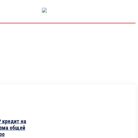
РЫНОК КАПИТАЛА
ЭКОНОМИКА
КРИПТО
ИНТЕРВЬЮ
 кредит на
изма общей
ро