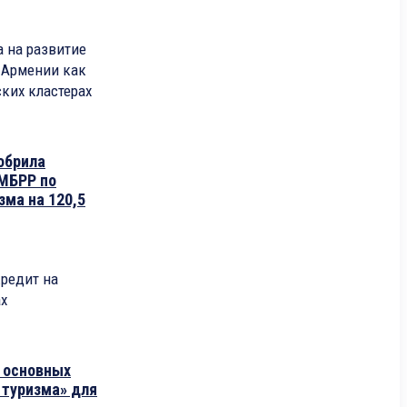
 на развитие
 Армении как
ких кластерах
обрила
 МБРР по
зма на 120,5
редит на
ах
 основных
 туризма» для