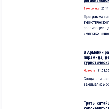
регионально
Экономика
27.11
Программа на
туристическо
реализации ц
«мягких» инв
В Армении р
пирамида, д
туристическ
Новости
11.02.2
Создатели фи
занимались о
Траты китайц
коронавирус