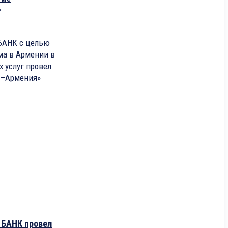
»
АНК c целью
ма в Армении в
 услуг провел
 –Армения»
БАНК провел