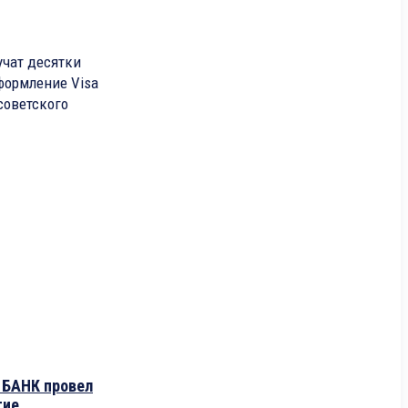
учат десятки
формление Visa
тсоветского
БАНК провел
тие