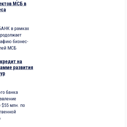
ектов МСБ в
еса
АНК в рамках
продолжает
рафию бизнес-
елей МСБ
кредит на
рамме развития
тур
го банка
тавление
 $55 млн. по
твенной
р