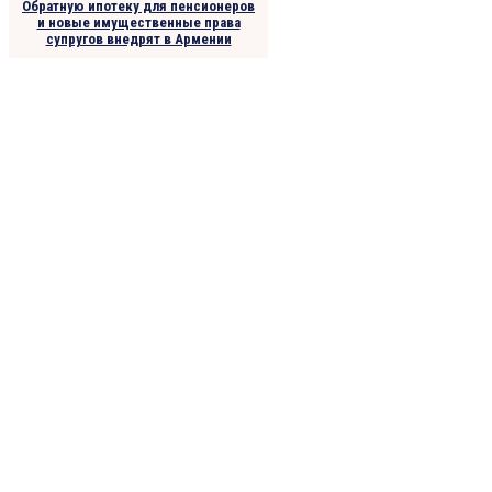
Обратную ипотеку для пенсионеров
и новые имущественные права
супругов внедрят в Армении