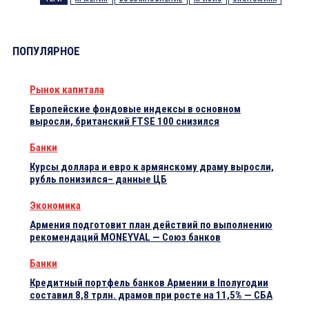
ПОПУЛЯРНОЕ
Рынок капитала
Европейские фондовые индексы в основном
выросли, британский FTSE 100 снизился
Банки
Курсы доллара и евро к армянскому драму выросли,
рубль понизился– данные ЦБ
Экономика
Армения подготовит план действий по выполнению
рекомендаций MONEYVAL — Союз банков
Банки
Кредитный портфель банков Армении в Iполугодии
составил 8,8 трлн. драмов при росте на 11,5% — СБА