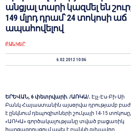
անցյալ տարի կազմել են շուր
149 մլրդ դրամ՝ 24 տոկոսի աճ
ապահովելով
ԲԱՆԿԵՐ
6.02.2012 10:06
ԵՐԵՎԱՆ, 6 փետրվարի. /ԱՌԿԱ/.
Էյչ-Էս-Բի-Սի
Բանկ Հայաստանին այսօրվա դրությամբ բաժ
է ընկնում դեպոզիտների շուկայի 14-15 տոկոսը,
«ԱՌԿԱ» գործակալությանը տված բացառիկ
հարցազրույցում ասել է բանկի գլխավոր