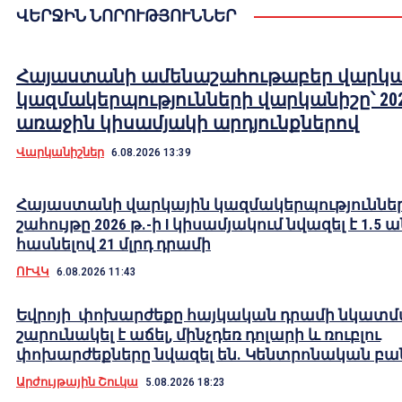
ՎԵՐՋԻՆ ՆՈՐՈՒԹՅՈՒՆՆԵՐ
Հայաստանի ամենաշահութաբեր վարկա
կազմակերպությունների վարկանիշը՝ 202
առաջին կիսամյակի արդյունքներով
Վարկանիշներ
6.08.2026 13:39
Հայաստանի վարկային կազմակերպություններ
շահույթը 2026 թ.-ի I կիսամյակում նվազել է 1.5 
հասնելով 21 մլրդ դրամի
ՈՒՎԿ
6.08.2026 11:43
Եվրոյի փոխարժեքը հայկական դրամի նկատ
շարունակել է աճել, մինչդեռ դոլարի և ռուբլու
փոխարժեքները նվազել են. Կենտրոնական բա
Արժույթային Շուկա
5.08.2026 18:23