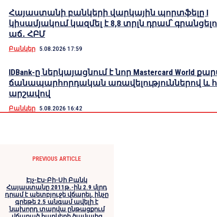
Հայաստանի բանկերի վարկային պորտֆելը I
կիսամյակում կազմել է 8,8 տրլն դրամ՝ գրանցելո
աճ․ ՀԲՄ
Բանկեր
5.08.2026 17:59
IDBank-ը ներկայացնում է նոր Mastercard World քա
ճանապարհորդական առավելություններով և 
արշավով
Բանկեր
5.08.2026 16:42
PREVIOUS ARTICLE
Էյչ-Էս-Բի-Սի Բանկ
Հայաստանը 2011թ.-ին 2.9 մլրդ
դրամ է պետբյուջե վճարել, ինչը
գրեթե 2.5 անգամ ավելի է
նախորդ տարվա ընթացքում
վճարած հարկերի ծավալից