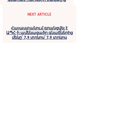
NEXT ARTICLE
Հայաստանում գրանցվել է
ԱՊՀ-ի ամենացածր գնաճներից
մեկը՝ 7,9 տոկոս՝ 7,9 տոկոս