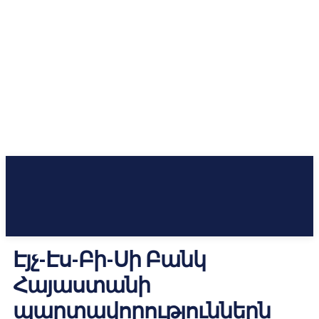
Էյչ-Էս-Բի-Սի Բանկ
Հայաստանի
պարտավորություններն