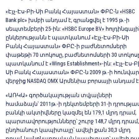
«Էյչ-Էս-Բի-Սի Բանկ Հայաստան» ՓԲԸ-ն «HSBC
Bank plc» խմբի անդամ է, գրանցվել է 1995 թ.-ի
սեպտեմբերի 25-ին: «HSBC Europe BV» հոլդինգայ
ընկերությանն է պատկանում «Էյչ-Էս-Բի-Սի
Բանկ Հայաստան» ՓԲԸ-ի բաժնետոմսերի
փաթեթի 70 տոկոսը, բաժնետոմսերի 30 տոկոս
պատկանում է «Wings Establishment»-ին: «Էյչ-Էս-Բ
Սի Բանկ Հայաստան» ՓԲԸ-ն 2009 թ.-ի հունվա
վերջից NASDAQ OMX Արմենիա բորսայի անդամ է
«ԱՌԿԱ» գործակալության տվյալների
համաձայն՝ 2011թ.-ի դեկտեմբերի 31-ի դրությամ
բանկի ակտիվները կազմել են 179,1 մլրդ դրամ,
պարտավորությունները՝ շուրջ 148,7 մլրդ դրամ,
ընդհանուր կապիտալը՝ ավելի քան 30,3 մլրդ
դրամ, կանոնադրական կապիտալը՝ ավելի ք