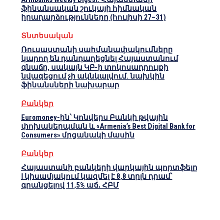
ֆինանսական շուկայի հիմնական
իրադարձությունները (հուլիսի 27–31)
Տնտեսական
Ռուսաստանի սահմանափակումները
կարող են դանդաղեցնել Հայաստանում
գնաճը, սակայն ԿԲ-ի տոկոսադրույքի
նվազեցում չի ակնկալվում. նախկին
ֆինանսների նախարար
Բանկեր
Euromoney-ին՝ Կոնվերս Բանկի թվային
փոխակերպման և «Armenia’s Best Digital Bank for
Consumers» մրցանակի մասին
Բանկեր
Հայաստանի բանկերի վարկային պորտֆելը
I կիսամյակում կազմել է 8,8 տրլն դրամ՝
գրանցելով 11,5% աճ․ ՀԲՄ