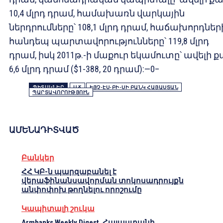
10,4 մլրդ դրամ, համախառն վարկային
ներդրումները՝ 108,1 մլրդ դրամ, հաճախորդներ
հանդեպ պարտավորությունները՝ 119,8 մլրդ
դրամ, իսկ 2011թ.-ի մաքուր եկամուտը՝ ավելի 
6,6 մլրդ դրամ ($1-388, 20 դրամ):—0–
ՊԻՏԱԿՆԵՐ
ԱՃ
ԷՅՉ-ԷՍ-ԲԻ-ՍԻ ԲԱՆԿ ՀԱՅԱՍՏԱՆ
ՊԱՐՏԱՎՈՐՈՒԹՅՈՒՆ
ԱՄԵՆԱԴԻՏՎԱԾ
Բանկեր
ՀՀ ԿԲ-ն պարզաբանել է
վերաֆինանսավորման տոկոսադրույքն
անփոփոխ թողնելու որոշումը
Կապիտալի շուկա
Armbanks Weekly Digest. Հայաստանի