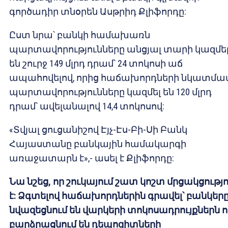
գործադիր տնօրեն Ասթրիդ Քլիֆորդը:
Ըստ նրա՝ բանկի համախառն
պարտավորությունները անցյալ տարի կազմե
են շուրջ 149 մլրդ դրամ՝ 24 տոկոսի աճ
ապահովելով, որից հաճախորդների նկատմա
պարտավորությունները կազմել են 120 մլրդ
դրամ՝ ավելանալով 14,4 տոկոսով:
«Տվյալ ցուցանիշով Էյչ-Էս-Բի-Սի Բանկ
Հայաստանը բանկային համակարգի
առաջատարն է»,- ասել է Քլիֆորդը:
Նա նշեց, որ շուկայում
շատ
կոշտ
մրցակցությո
է
:
Ձգտելով
հաճախորդներին
գրավել՝
բանկեր
նվազեցնում
են
վարկերի
տոկոսադրույքներն
ո
բարձրացնում
են
դեպոզիտների