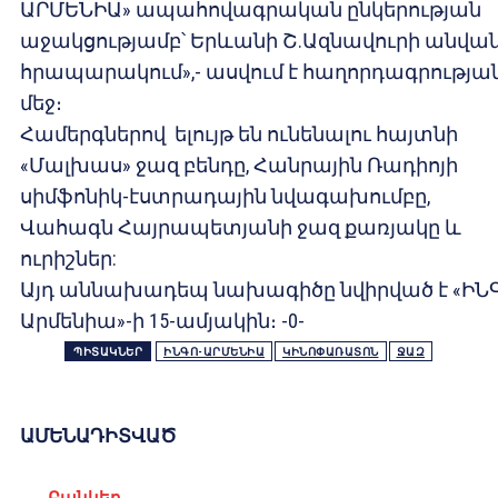
ԱՐՄԵՆԻԱ» ապահովագրական ընկերության
աջակցությամբ՝ Երևանի Շ.Ազնավուրի անվա
հրապարակում»,- ասվում է հաղորդագրությա
մեջ։
Համերգներով ելույթ են ունենալու հայտնի
«Մալխաս» ջազ բենդը, Հանրային Ռադիոյի
սիմֆոնիկ-էստրադային նվագախումբը,
Վահագն Հայրապետյանի ջազ քառյակը և
ուրիշներ:
Այդ աննախադեպ նախագիծը նվիրված է «ԻՆ
Արմենիա»-ի 15-ամյակին։ -0-
ՊԻՏԱԿՆԵՐ
ԻՆԳՈ-ԱՐՄԵՆԻԱ
ԿԻՆՈՓԱՌԱՏՈՆ
ՋԱԶ
ԱՄԵՆԱԴԻՏՎԱԾ