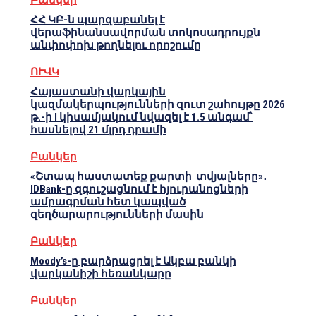
Բանկեր
ՀՀ ԿԲ-ն պարզաբանել է
վերաֆինանսավորման տոկոսադրույքն
անփոփոխ թողնելու որոշումը
ՈՒՎԿ
Հայաստանի վարկային
կազմակերպությունների զուտ շահույթը 2026
թ.-ի I կիսամյակում նվազել է 1.5 անգամ՝
հասնելով 21 մլրդ դրամի
Բանկեր
«Շտապ հաստատեք քարտի տվյալները»․
IDBank-ը զգուշացնում է հյուրանոցների
ամրագրման հետ կապված
զեղծարարությունների մասին
Բանկեր
Moody’s-ը բարձրացրել է Ակբա բանկի
վարկանիշի հեռանկարը
Բանկեր