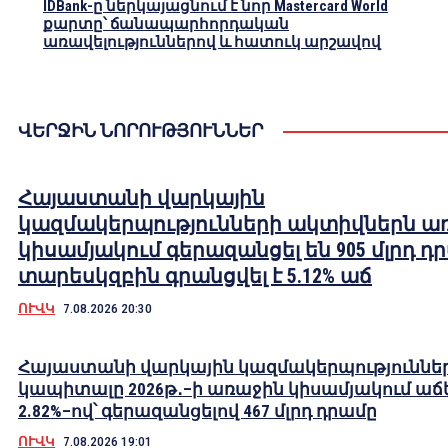
IDBank-ը ներկայացնում է նոր Mastercard World
քարտը՝ ճանապարհորդական
առավելություններով և հատուկ արշավով
ՎԵՐՋԻՆ ՆՈՐՈՒԹՅՈՒՆՆԵՐ
Հայաստանի վարկային
կազմակերպությունների ակտիվներն ա
կիսամյակում գերազանցել են 905 մլրդ դ
տարեսկզբին գրանցվել է 5.12% աճ
ՈՒՎԿ
7.08.2026 20:30
Հայաստանի վարկային կազմակերպություննե
կապիտալը 2026թ․–ի առաջին կիսամյակում աճե
2.82%–ով՝ գերազանցելով 467 մլրդ դրամը
ՈՒՎԿ
7.08.2026 19:01