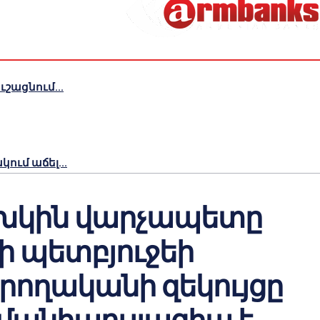
շացնում...
ւմ աճել...
խկին վարչապետը
–ի պետբյուջեի
ողականի զեկույցը