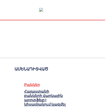
Կապիտալի շուկա
Տնտեսական
Կրիպտո
Հարցազրույց
ԱՄԵՆԱԴԻՏՎԱԾ
Բանկեր
Հայաստանի
բանկերի վարկային
պորտֆելը I
կիսամյակում կազմել