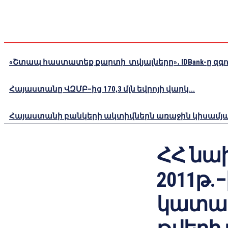
«Շտապ հաստատեք քարտի տվյալները»․ IDBank-ը զգու
Հայաստանը ՎԶՄԲ–ից 170,3 մլն եվրոյի վարկ...
Հայաստանի բանկերի ակտիվներն առաջին կիսամյակո
ՀՀ նա
2011թ.
կատար