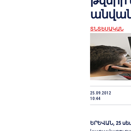
թվերի
անվան
ՏՆՏԵՍԱԿԱՆ
25.09.2012
10:44
ԵՐԵՎԱՆ, 25 սե