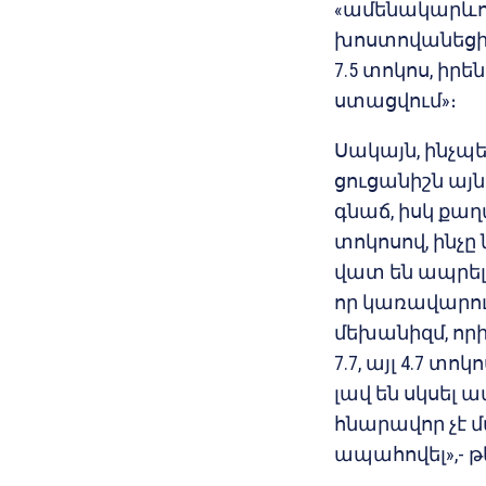
«ամենակարևորն
խոստովանեցին,
7.5 տոկոս, իր
ստացվում»։
Սակայն, ինչպ
ցուցանիշն այն 
գնաճ, իսկ քաղ
տոկոսով, ինչը 
վատ են ապրել
որ կառավարու
մեխանիզմ, որի 
7.7, այլ 4.7 տ
լավ են սկսել 
հնարավոր չէ 
ապահովել»,- թ