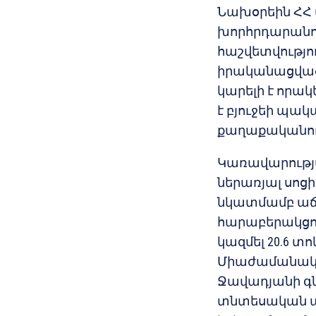
Նախօրեին ՀՀ
խորհրդարանո
հաշվետվությու
իրականացված
կարելի է որակ
է բյուջեի պ
քաղաքականութ
Կառավարությա
ներառյալ սո
նկատմամբ աճել
հարաբերակցութ
կազմել 20.6 տո
Միաժամանակ 
Ջավադյանի գ
տնտեսական աճ