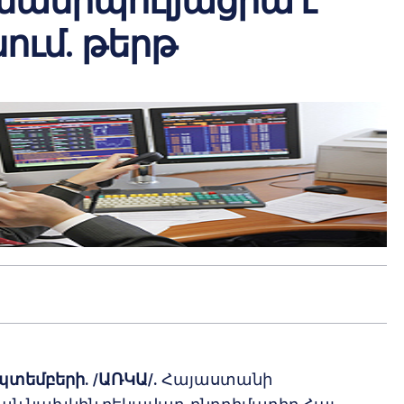
 մանիպուլյացիա է
ում. թերթ
պտեմբերի. /ԱՌԿԱ/.
Հայաստանի