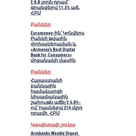
է 8,8 տրլն դրամ՝
գրանցելով 11,5% աճ․
ՀԲՄ
Բանկեր
Euromoney-ին՝ Կոնվերս
Բանկի թվային
փոխակերպման և
«Armenia’s Best Digital
Bank for Consumers»
մրցանակի մասին
Բանկեր
Հայաստանի
բանկային
համակարգի
կիսամյակային
շահույթն աճել է 6,8%-
ով՝ հասնելով 214 մլրդ
դրամի. ՀԲՄ
Կապիտալի շուկա
Armbanks Weekly Digest.