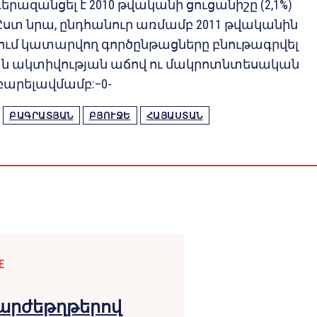
երազանցել է 2010 թվականի ցուցանիշը (2,1%)
: Ըստ նրա, ընդհանուր առմամբ 2011 թվականին
ում կատարվող գործընթացները բնութագրվել
ն ակտիվության աճով ու մակրոտնտեսական
բարելավմամբ:–0-
ԲԱԳՐԱՏՅԱՆ
ԲՅՈՒՋԵ
ՀԱՅԱՍՏԱՆ
E
 արժեթղթերով