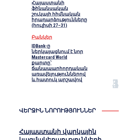
Հայաստանի
ֆինանսական
շուկայի հիմնական
իրադարձությունները
(հուլիսի 27–31)
Բանկեր
IDBank-ը
ներկայացնում է նոր
Mastercard World
քարտը՝
ճանապարհորդական
առավելություններով
և հատուկ արշավով
ՎԵՐՋԻՆ ՆՈՐՈՒԹՅՈՒՆՆԵՐ
Հայաստանի վարկային
կազմակերպությունների