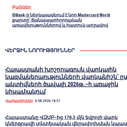
Բանկեր
IDBank-ը ներկայացնում է նոր Mastercard World
քարտը՝ ճանապարհորդական
առավելություններով և հատուկ արշավով
ՎԵՐՋԻՆ ՆՈՐՈՒԹՅՈՒՆՆԵՐ
Հայաստանի խոշորագույն վարկային
կազմակերպությունների վարկանիշն՝ ը
ակտիվների ծավալի 2026թ․–ի առաջին
կիսամյակում
Վարկանիշներ
6.08.2026 18:57
Հայաստանը ՎԶՄԲ–ից 170,3 մլն եվրոյի վարկ
կներգրավի տնտեսական վերափոխման նպա