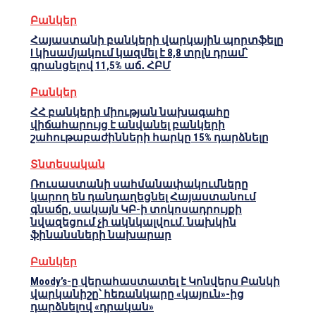
Բանկեր
Հայաստանի բանկերի վարկային պորտֆելը
I կիսամյակում կազմել է 8,8 տրլն դրամ՝
գրանցելով 11,5% աճ․ ՀԲՄ
Բանկեր
ՀՀ բանկերի միության նախագահը
վիճահարույց է անվանել բանկերի
շահութաբաժինների հարկը 15% դարձնելը
Տնտեսական
Ռուսաստանի սահմանափակումները
կարող են դանդաղեցնել Հայաստանում
գնաճը, սակայն ԿԲ-ի տոկոսադրույքի
նվազեցում չի ակնկալվում. նախկին
ֆինանսների նախարար
Բանկեր
Moody’s-ը վերահաստատել է Կոնվերս Բանկի
վարկանիշը՝ հեռանկարը «կայուն»-ից
դարձնելով «դրական»