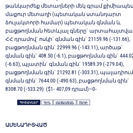
թանկարժեք մետաղների մեկ գրամ քիմիապե
մաքուր մետաղի (պետական ստանդարտ
ձուլակտորի համար) պետական գնման և
բացթողնման հետևյալ գները` արտահայտվա
ՀՀ դրամով` ոսկի` գնման գին` 21159.96 (-131.66),
բացթողնման գին` 22999.96 (-143.11), արծաթ`
գնման գին` 408.50 (-6.1), բացթողնման գին` 444.0
(-6.63), պլատին` գնման գին` 19589.39 (-279.04),
բացթողնման գին` 21292.81 (-303.31), պալադիում
գնման գին` 7644.00 (-490.63), բացթողնման գին`
8308.70 (-533.29): ($1- 407,09 դրամ)—0-
ՊԻՏԱԿՆԵՐ
ԳԻՆ
ՀԱՅԱՍՏԱՆ
ՈՍԿԻ
ԱՄԵՆԱԴԻՏՎԱԾ