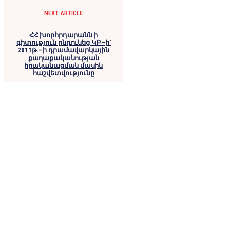
NEXT ARTICLE
ՀՀ խորհրդարանն ի
գիտություն ընդունեց ԿԲ–ի`
2011թ.–ի դրամավարկային
քաղաքականության
իրականացման մասին
հաշվետվությունը