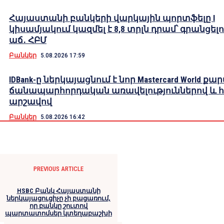
Հայաստանի բանկերի վարկային պորտֆելը I
կիսամյակում կազմել է 8,8 տրլն դրամ՝ գրանցելո
աճ․ ՀԲՄ
Բանկեր
5.08.2026 17:59
IDBank-ը ներկայացնում է նոր Mastercard World քա
ճանապարհորդական առավելություններով և 
արշավով
Բանկեր
5.08.2026 16:42
PREVIOUS ARTICLE
HSBC Բանկ Հայաստանի
ներկայացուցիչը չի բացառում,
որ բանկը շուտով
պարտատոմսեր կտեղաբաշխի