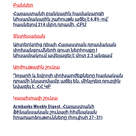
Բանկեր
Հայաստանի բանկային համակարգի
կիսամյակային շահույթն աճել է 6,8%-ով՝
հասնելով 214 մլրդ դրամի. ՀԲՄ
Տնտեսական
Արտերկրից դեպի Հայաստան դրամական
փոխանցումների զուտ ներհոսքը I
կիսամյակում ավելացել է մոտ 2,3 անգամ
Արժույթային շուկա
Դոլարի և եվրոյի փոխարժեքները հայկական
դրամի նկատմամբ աճել են, մինչդեռ ռուբլին
նվազել է. ՀՀ ԿԲ
Կապիտալի շուկա
Armbanks Weekly Digest. Հայաստանի
ֆինանսական շուկայի հիմնական
իրադարձությունները (հուլիսի 27–31)