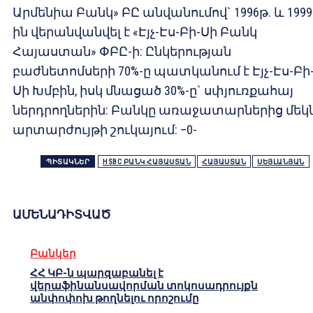
Արմենիա Բանկ» ԲԸ անվանումով` 1996թ. և 1999
ին վերանվանվել է «Էյչ-Էս-Բի-Սի Բանկ
Հայաստան» ՓԲԸ-ի: Ընկերության
բաժնետոմսերի 70%-ը պատկանում է Էյչ-Էս-Բի
Սի Խմբին, իսկ մնացած 30%-ը` սփյուռքահայ
ներդրողներին: Բանկը առաջատարներից մեկն
արտարժույթի շուկայում: –0-
ՊԻՏԱԿՆԵՐ
HSBC ԲԱՆԿ ՀԱՅԱՍՏԱՆ
ՀԱՅԱՍՏԱՆ
ՍԵՅԼԱՆՅԱՆ
ԱՄԵՆԱԴԻՏՎԱԾ
Բանկեր
ՀՀ ԿԲ-ն պարզաբանել է
վերաֆինանսավորման տոկոսադրույքն
անփոփոխ թողնելու որոշումը