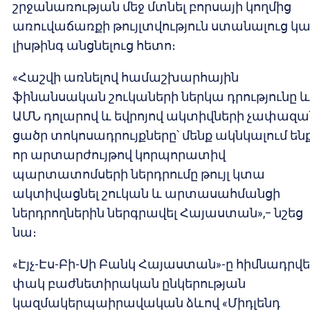
շրջանառության մեջ մտնել բորսայի կողմից
առուվաճառքի թույլտվություն ստանալուց կ
լիսթինգ անցնելուց հետո։
«Հաշվի առնելով համաշխարհային
ֆինանսական շուկաների ներկա դրությունը և
ԱՄՆ դոլարով և եվրոյով ակտիվների չափազա
ցածր տոկոսադրույքները՝ մենք ակնկալում ենք
որ արտարժույթով կորպորատիվ
պարտատոմսերի ներդրումը թույլ կտա
ակտիվացնել շուկան և արտասահմանցի
ներդրողներին ներգրավել Հայաստան»,– նշեց
նա։
«Էյչ-Էս-Բի-Սի Բանկ Հայաստան»-ը հիմնադրվել
փակ բաժնետիրական ընկերության
կազմակերպաիրավական ձևով «Միդլենդ