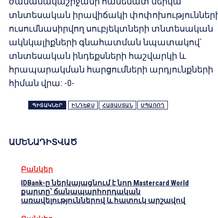
ժամանակաշրջանի համեմատ ներկա
տնտեսական իրավիճակի փոփոխությունների
ուսումնասիրվող սուբյեկտների տնտեսական
ակնկալիքների գնահատման նպատակով՝
տնտեսական ինդեքսների հաշվարկի և
հրապարակման հարցումների արդյունքների
հիման վրա: -0-
ՊԻՏԱԿՆԵՐ
ԻՆԴԵՔՍ
ՀԱՅԱՍՏԱՆ
ՍՊԱՌՈՂ
ԱՄԵՆԱԴԻՏՎԱԾ
Բանկեր
IDBank-ը ներկայացնում է նոր Mastercard World
քարտը՝ ճանապարհորդական
առավելություններով և հատուկ արշավով