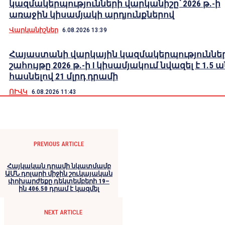
կազմակերպությունների վարկանիշը՝ 2026 թ.-ի
առաջին կիսամյակի արդյունքներով
Վարկանիշներ
6.08.2026 13:39
Հայաստանի վարկային կազմակերպություններ
շահույթը 2026 թ.-ի I կիսամյակում նվազել է 1.5 
հասնելով 21 մլրդ դրամի
ՈՒՎԿ
6.08.2026 11:43
PREVIOUS ARTICLE
Հայկական դրամի նկատմամբ
ԱՄՆ դոլարի միջին շուկայական
փոխարժեքը դեկտեմբերի 19–
ին 406.50 դրամ է կազմել
NEXT ARTICLE