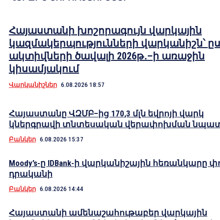
Հայաստանի խոշորագույն վարկային
կազմակերպությունների վարկանիշն՝ ը
ակտիվների ծավալի 2026թ․–ի առաջին
կիսամյակում
Վարկանիշներ
6.08.2026 18:57
Հայաստանը ՎԶՄԲ–ից 170,3 մլն եվրոյի վարկ
կներգրավի տնտեսական վերափոխման նպա
Բանկեր
6.08.2026 15:37
Moody’s-ը IDBank-ի վարկանիշային հեռանկարը փ
դրականի
Բանկեր
6.08.2026 14:44
Հայաստանի ամենաշահութաբեր վարկային