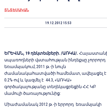
ՏՆՏԵՍԱԿԱՆ
19.12.2012 15:53
ԵՐԵՎԱՆ, 19 դեկտեմբերի. /ԱՌԿԱ/.
Հայաստան
սպառողների վստահության ինդեքսը չորրորդ
եռամսյակում, 2011 թ.-ի նույն
ժամանակահատվածի համեմատ, ավելացել է
0.2%-ով և կազմել է 44.3, «ԱՌԿԱ»
գործակալությանը տեղեկացրեցին ՀՀ ԿԲ
մամուլի ծառայությունից:
Միաժամանակ 2012 թ.-ի երրորդ եռամսյակի