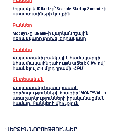
Բանկեր
Իդրամը և IDBank-ը՝ Seaside Startup Summit-ի
ստարտափների կողքին
Բանկեր
Moody’s-ը IDBank-ի վարկանիշային
հեռանկարը փոխել է դրականի
Բանկեր
Հայաստանի բանկային համակարգի
կիսամյակային շահույթն աճել է 6,8%-ով՝
հասնելով 214 մլրդ դրամի. ՀԲՄ
Տնտեսական
Հայաստանը կպատրաստի
գործողությունների ծրագիր՝ MONEYVAL-ի
առաջարկությունների իրականացման
համար․ Բանկերի միություն
ՎԵՐՋԻՆ ՆՈՐՈՒԹՅՈՒՆՆԵՐ