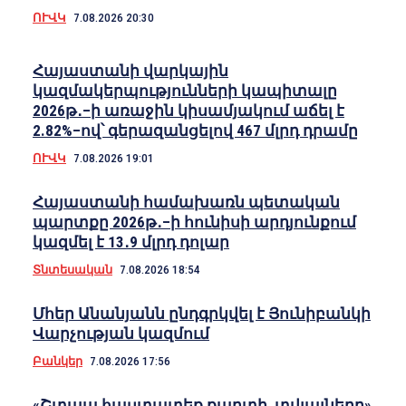
ՈՒՎԿ
7.08.2026 20:30
Հայաստանի վարկային
կազմակերպությունների կապիտալը
2026թ․–ի առաջին կիսամյակում աճել է
2.82%–ով՝ գերազանցելով 467 մլրդ դրամը
ՈՒՎԿ
7.08.2026 19:01
Հայաստանի համախառն պետական
պարտքը 2026թ․–ի հունիսի արդյունքում
կազմել է 13․9 մլրդ դոլար
Տնտեսական
7.08.2026 18:54
Մհեր Անանյանն ընդգրկվել է Յունիբանկի
Վարչության կազմում
Բանկեր
7.08.2026 17:56
«Շտապ հաստատեք քարտի տվյալները»․