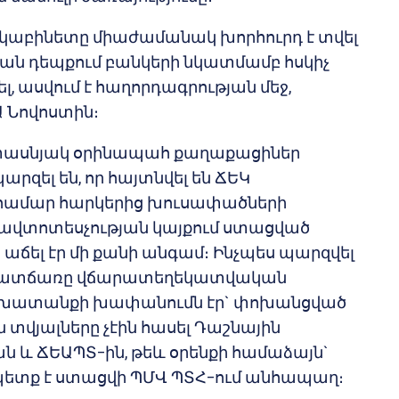
աբինետը միաժամանակ խորհուրդ է տվել
ան դեպքում բանկերի նկատմամբ հսկիչ
լ, ասվում է հաղորդագրության մեջ,
Ա Նովոստին։
 տասնյակ օրինապահ քաղաքացիներ
զել են, որ հայտնվել են ՃԵԿ
համար հարկերից խուսափածների
տավտոտեսչության կայքում ստացված
ն աճել էր մի քանի անգամ։ Ինչպես պարզվել
 պատճառը վճարատեղեկատվական
խատանքի խափանումն էր` փոխանցված
ն տվյալները չէին հասել Դաշնային
և ՃԵԱՊՏ–ին, թեև օրենքի համաձայն`
 պետք է ստացվի ՊՄՎ ՊՏՀ–ում անհապաղ։