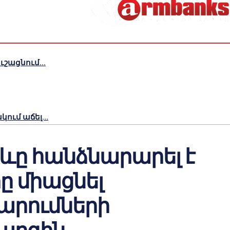
շացնում...
ւմ աճել...
ևը հանձնարարել է
ը միացնել
արումների