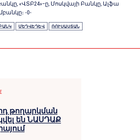
բանկը, «ՎՏԲ24»–ը, Մոսկվայի Բանկը, Ալֆա
բանկը։ -0-
ԲԱՆԿ
ՄԵԴՎԵԴԵՎ
ՌՈՒՍԱՍՏԱՆ
E
րդ թողարկման
վել են ՆԱՍԴԱՔ
իայում