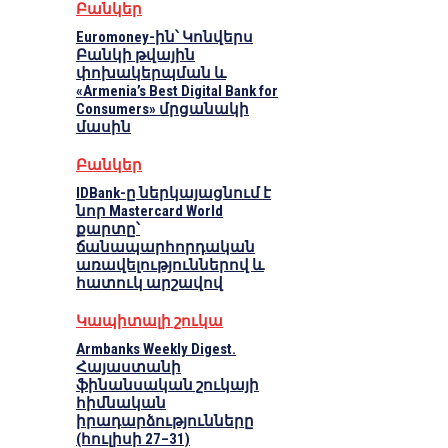
Բանկեր
Euromoney-ին՝ Կոնվերս
Բանկի թվային
փոխակերպման և
«Armenia’s Best Digital Bank for
Consumers» մրցանակի
մասին
Բանկեր
IDBank-ը ներկայացնում է
նոր Mastercard World
քարտը՝
ճանապարհորդական
առավելություններով և
հատուկ արշավով
Կապիտալի շուկա
Armbanks Weekly Digest.
Հայաստանի
ֆինանսական շուկայի
հիմնական
իրադարձությունները
(հուլիսի 27–31)