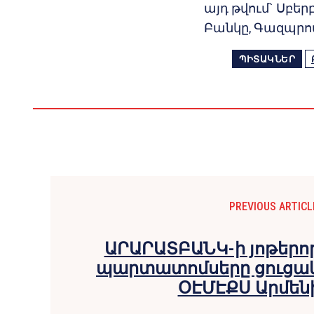
այդ թվում` Սբեր
Բանկը, Գազպրոմ
ՊԻՏԱԿՆԵՐ
PREVIOUS ARTICL
ԱՐԱՐԱՏԲԱՆԿ-ի յոթերո
պարտատոմսերը ցուցակ
ՕԷՄԷՔՍ Արմեն