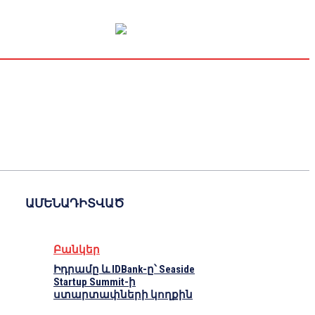
Կապիտալի շուկա
Տնտեսական
Կրիպտո
Հարցազրույց
ԱՄԵՆԱԴԻՏՎԱԾ
Բանկեր
Իդրամը և IDBank-ը՝ Seaside
Startup Summit-ի
ստարտափների կողքին