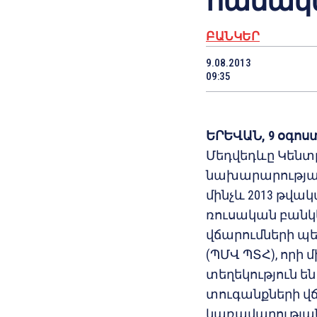
համակ
ԲԱՆԿԵՐ
9.08.2013
09:35
ԵՐԵՎԱՆ, 9 օգոստ
Մեդվեդևը Կենտ
նախարարությա
մինչև 2013 թվակ
ռուսական բանկ
վճարումների 
(ՊՄՎ ՊՏՀ), որի 
տեղեկություն ե
տուգանքների վճ
կառավարության 