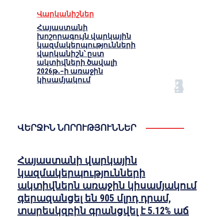
Վարկանիշներ
Հայաստանի
խոշորագույն վարկային
կազմակերպությունների
վարկանիշն՝ ըստ
ակտիվների ծավալի
2026թ․–ի առաջին
կիսամյակում
ՎԵՐՋԻՆ ՆՈՐՈՒԹՅՈՒՆՆԵՐ
Հայաստանի վարկային
կազմակերպությունների
ակտիվներն առաջին կիսամյակում
գերազանցել են 905 մլրդ դրամ,
տարեսկզբին գրանցվել է 5.12% աճ