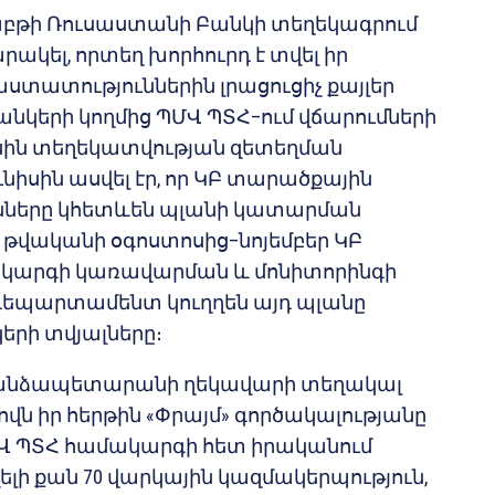
շաբթի Ռուսաստանի Բանկի տեղեկագրում
ակել, որտեղ խորհուրդ է տվել իր
տատություններին լրացուցիչ քայլեր
նկերի կողմից ՊՄՎ ՊՏՀ–ում վճարումների
ին տեղեկատվության զետեղման
ւնիսին ասվել էր, որ ԿԲ տարածքային
նները կհետևեն պլանի կատարման
3 թվականի օգոստոսից–նոյեմբեր ԿԲ
կարգի կառավարման և մոնիտորինգի
եպարտամենտ կուղղեն այդ պլանը
երի տվյալները։
գանձապետարանի ղեկավարի տեղակալ
ովն իր հերթին «Փրայմ» գործակալությանը
ՊՄՎ ՊՏՀ համակարգի հետ իրականում
լի քան 70 վարկային կազմակերպություն,