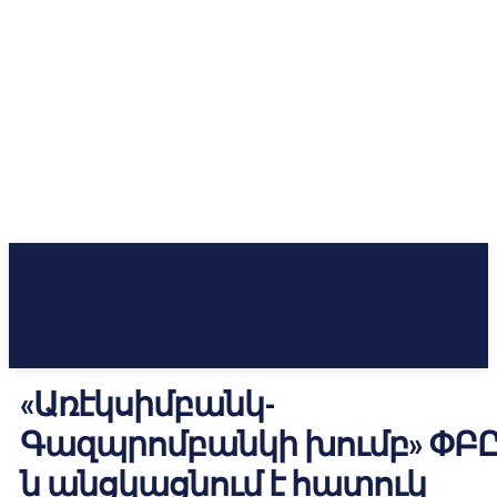
«Առէկսիմբանկ-
Գազպրոմբանկի խումբ» ՓԲԸ
ն անցկացնում է հատուկ