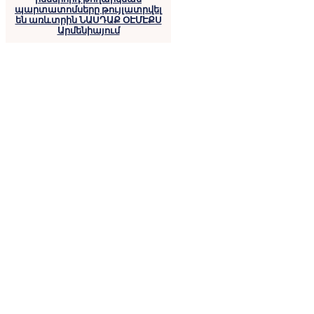
պարտատոմսերը թույլատրվել
են առևտրին ՆԱՍԴԱՔ ՕԷՄԷՔՍ
Արմենիայում