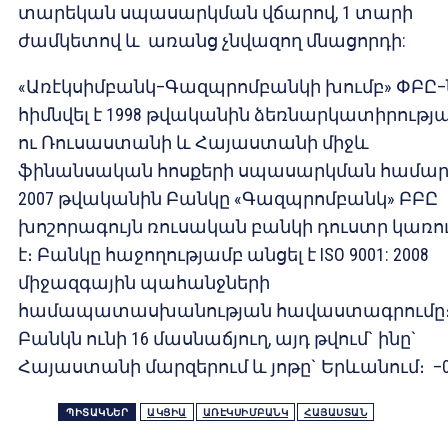
տարեկան սպասարկման վճարով, 1 տարի
ժամկետով և առանց չնվազող մնացորդի:
«Առէկսիմբանկ–Գազպրոմբանկի խումբ» ՓԲԸ–
հիմնվել է 1998 թվականին ձեռնարկատիրությ
ու Ռուսաստանի և Հայաստանի միջև
ֆինանսական հոսքերի սպասարկման համար
2007 թվականին Բանկը «Գազպրոմբանկ» ԲԲԸ
խոշորագույն ռուսական բանկի դուստր կառու
է։ Բանկը հաջողությամբ անցել է ISO 9001: 2008
միջազգային պահանջների
համապատասխանության հավաստագրումը
Բանկն ունի 16 մասնաճյուղ, այդ թվում` ինը`
Հայաստանի մարզերում և յոթը` Երևանում։ –0
ՊԻՏԱԿՆԵՐ
ԱԿՑԻԱ
ԱՌԷԿՍԻՄԲԱՆԿ
ՀԱՅԱՍՏԱՆ