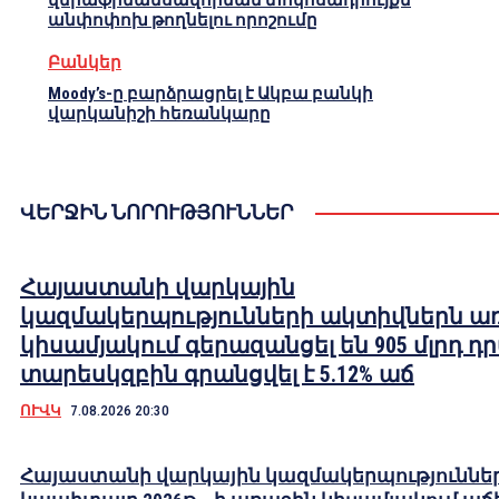
վերաֆինանսավորման տոկոսադրույքն
անփոփոխ թողնելու որոշումը
Բանկեր
Moody’s-ը բարձրացրել է Ակբա բանկի
վարկանիշի հեռանկարը
ՎԵՐՋԻՆ ՆՈՐՈՒԹՅՈՒՆՆԵՐ
Հայաստանի վարկային
կազմակերպությունների ակտիվներն ա
կիսամյակում գերազանցել են 905 մլրդ դ
տարեսկզբին գրանցվել է 5.12% աճ
ՈՒՎԿ
7.08.2026 20:30
Հայաստանի վարկային կազմակերպություննե