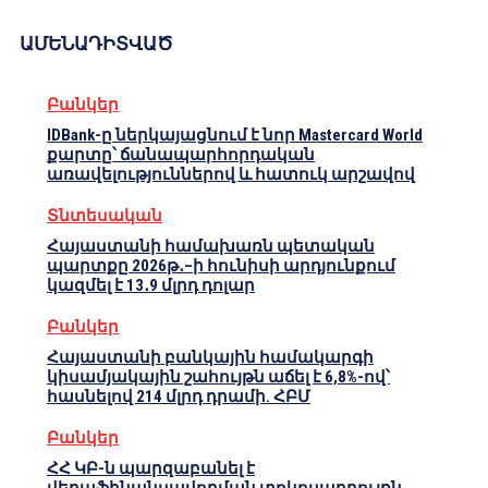
ԱՄԵՆԱԴԻՏՎԱԾ
Բանկեր
IDBank-ը ներկայացնում է նոր Mastercard World
քարտը՝ ճանապարհորդական
առավելություններով և հատուկ արշավով
Տնտեսական
Հայաստանի համախառն պետական
պարտքը 2026թ․–ի հունիսի արդյունքում
կազմել է 13․9 մլրդ դոլար
Բանկեր
Հայաստանի բանկային համակարգի
կիսամյակային շահույթն աճել է 6,8%-ով՝
հասնելով 214 մլրդ դրամի. ՀԲՄ
Բանկեր
ՀՀ ԿԲ-ն պարզաբանել է