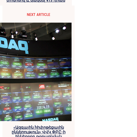
տոկոսով և կազմել 413 դրամ
NEXT ARTICLE
«Ազգային հիփոթեքային
ընկերություն» ՎՎԿ ՓԲԸ-ի
իններորդ թողարկման