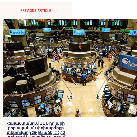
PREVIOUS ARTICLE
Հայաստանում ԱՄՆ դոլարի
բորսայական փոխարժեքը
փետրվարի 20-ին աճել է 0,12