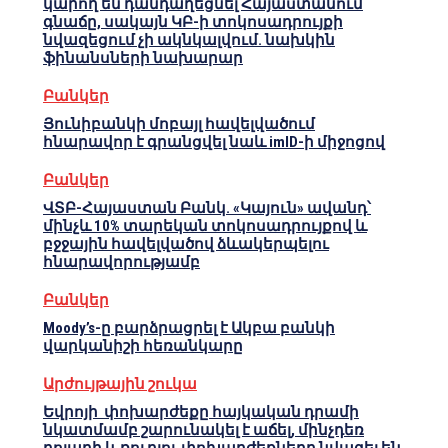
կարող են դանդաղեցնել Հայաստանում
գնաճը, սակայն ԿԲ-ի տոկոսադրույքի
նվազեցում չի ակնկալվում. նախկին
ֆինանսների նախարար
Բանկեր
Յունիբանկի մոբայլ հավելվածում
հնարավոր է գրանցվել նաև imID-ի միջոցով
Բանկեր
ՎՏԲ-Հայաստան Բանկ. «Կայուն» ավանդ՝
մինչև 10% տարեկան տոկոսադրույքով և
բջջային հավելվածով ձևակերպելու
հնարավորությամբ
Բանկեր
Moody’s-ը բարձրացրել է Ակբա բանկի
վարկանիշի հեռանկարը
Արժույթային շուկա
Եվրոյի փոխարժեքը հայկական դրամի
նկատմամբ շարունակել է աճել, մինչդեռ