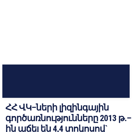
ՀՀ ՎԿ–ների լիզինգային
գործառնությունները 2013 թ.–
ին աճել են 4,4 տոկոսով`