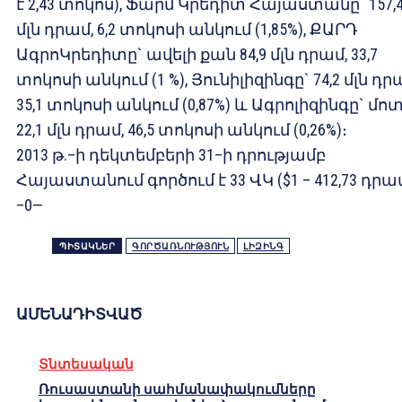
է 2,43 տոկոս), Ֆարմ Կրեդիտ Հայաստանը` 157,
մլն դրամ, 6,2 տոկոսի անկում (1,85%), ՔԱՐԴ
ԱգրոԿրեդիտը` ավելի քան 84,9 մլն դրամ, 33,7
տոկոսի անկում (1 %), Յունիլիզինգը` 74,2 մլն դր
35,1 տոկոսի անկում (0,87%) և Ագրոլիզինգը` մո
22,1 մլն դրամ, 46,5 տոկոսի անկում (0,26%)։
2013 թ.–ի դեկտեմբերի 31–ի դրությամբ
Հայաստանում գործում է 33 ՎԿ ($1 – 412,73 դրամ
–0—
ՊԻՏԱԿՆԵՐ
ԳՈՐԾԱՌՆՈՒԹՅՈՒՆ
ԼԻԶԻՆԳ
ԱՄԵՆԱԴԻՏՎԱԾ
Տնտեսական
Ռուսաստանի սահմանափակումները