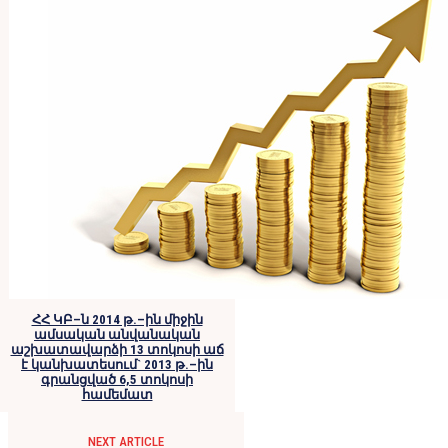
ՀՀ ԿԲ–ն 2014 թ.–ին միջին
ամսական անվանական
աշխատավարձի 13 տոկոսի աճ
է կանխատեսում` 2013 թ.–ին
գրանցված 6,5 տոկոսի
համեմատ
NEXT ARTICLE