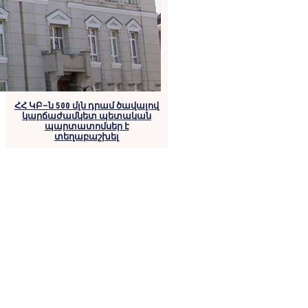
ՀՀ ԿԲ–ն 500 մլն դրամ ծավալով
կարճաժամկետ պետական
պարտատոմսեր է
տեղաբաշխել