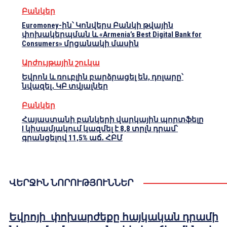
Բանկեր
Euromoney-ին՝ Կոնվերս Բանկի թվային
փոխակերպման և «Armenia’s Best Digital Bank for
Consumers» մրցանակի մասին
Արժույթային շուկա
Եվրոն և ռուբլին բարձրացել են, դոլարը՝
նվազել․ ԿԲ տվյալներ
Բանկեր
Հայաստանի բանկերի վարկային պորտֆելը
I կիսամյակում կազմել է 8,8 տրլն դրամ՝
գրանցելով 11,5% աճ․ ՀԲՄ
ՎԵՐՋԻՆ ՆՈՐՈՒԹՅՈՒՆՆԵՐ
Եվրոյի փոխարժեքը հայկական դրամի