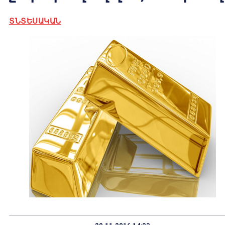
ՏՆՏԵՍԱԿԱՆ