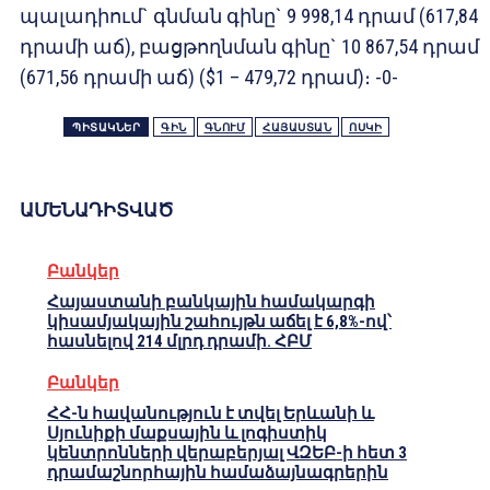
պալադիում` գնման գինը` 9 998,14 դրամ (617,84
դրամի աճ), բացթողնման գինը` 10 867,54 դրամ
(671,56 դրամի աճ) ($1 – 479,72 դրամ)։ -0-
ՊԻՏԱԿՆԵՐ
ԳԻՆ
ԳՆՈՒՄ
ՀԱՅԱՍՏԱՆ
ՈՍԿԻ
ԱՄԵՆԱԴԻՏՎԱԾ
Բանկեր
Հայաստանի բանկային համակարգի
կիսամյակային շահույթն աճել է 6,8%-ով՝
հասնելով 214 մլրդ դրամի. ՀԲՄ
Բանկեր
ՀՀ-ն հավանություն է տվել Երևանի և
Սյունիքի մաքսային և լոգիստիկ
կենտրոնների վերաբերյալ ՎԶԵԲ-ի հետ 3
դրամաշնորհային համաձայնագրերին