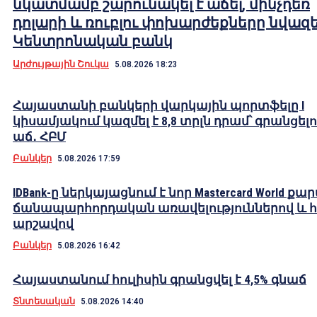
նկատմամբ շարունակել է աճել, մինչդեռ
դոլարի և ռուբլու փոխարժեքները նվազել
Կենտրոնական բանկ
Արժույթային Շուկա
5.08.2026 18:23
Հայաստանի բանկերի վարկային պորտֆելը I
կիսամյակում կազմել է 8,8 տրլն դրամ՝ գրանցելո
աճ․ ՀԲՄ
Բանկեր
5.08.2026 17:59
IDBank-ը ներկայացնում է նոր Mastercard World քա
ճանապարհորդական առավելություններով և 
արշավով
Բանկեր
5.08.2026 16:42
Հայաստանում հուլիսին գրանցվել է 4,5% գնաճ
Տնտեսական
5.08.2026 14:40