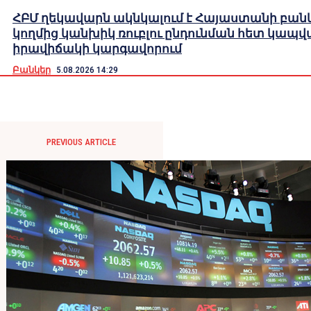
ՀԲՄ ղեկավարն ակնկալում է Հայաստանի բան
կողմից կանխիկ ռուբլու ընդունման հետ կապվ
իրավիճակի կարգավորում
Բանկեր
5.08.2026 14:29
PREVIOUS ARTICLE