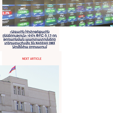
«Ագային հիփոթեքային
ընկերություն» ՎՎԿ ՓԲԸ-ի 17-րդ
թողարկման պարտատոմսերը
տեղաբաշխվել են NASDAQ OMX
Արմենիա բորսայում
NEXT ARTICLE