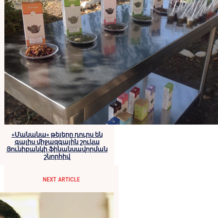
«Մանանա» թեյերը դուրս են
գալիս միջազգային շուկա
Յունիբանկի ֆինանսավորման
շնորհիվ
NEXT ARTICLE