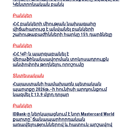
Կենտրոնական բանկ
Բանկեր
ՀՀ բանկերի միության նախագահը
վիճահարույց է անվանել բանկերի
շահութաբաժինների հարկը 15% դարձնելը
Բանկեր
ՀՀ ԿԲ-ն պարզաբանել է
վերաֆինանսավորման տոկոսադրույքն
անփոփոխ թողնելու որոշումը
Տնտեսական
Հայաստանի համախառն պետական
պարտքը 2026թ․–ի հունիսի արդյունքում
կազմել է 13․9 մլրդ դոլար
Բանկեր
IDBank-ը ներկայացնում է նոր Mastercard World
քարտը՝ ճանապարհորդական
առավելություններով և հատուկ արշավով