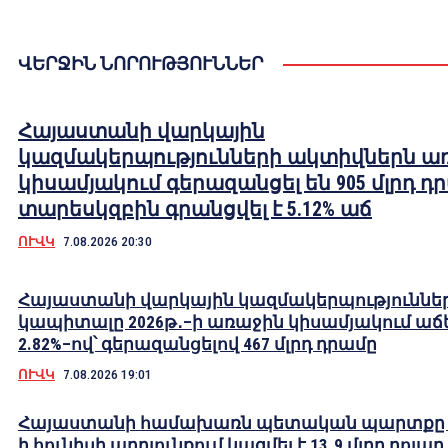
ՎԵՐՋԻՆ ՆՈՐՈՒԹՅՈՒՆՆԵՐ
Հայաստանի վարկային
կազմակերպությունների ակտիվներն ա
կիսամյակում գերազանցել են 905 մլրդ դ
տարեսկզբին գրանցվել է 5.12% աճ
ՈՒՎԿ
7.08.2026 20:30
Հայաստանի վարկային կազմակերպություննե
կապիտալը 2026թ․–ի առաջին կիսամյակում աճե
2.82%–ով՝ գերազանցելով 467 մլրդ դրամը
ՈՒՎԿ
7.08.2026 19:01
Հայաստանի համախառն պետական պարտքը 2
ի հունիսի արդյունքում կազմել է 13․9 մլրդ դոլար