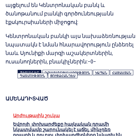
այցելում են Կենտրոնական բանկ և
ծանոթանում բանկի գործունեությանն
էքսկուրսիաների միջոցով:
Կենտրոնական բանկի այս նախաձեռնության
նպատակն է նման հնարավորություն ընձեռել
նաև Սյունիքի մարզի աշակերտներին,
ուսանողներին, բնակիչներին:–0–
ՊԻՏԱԿՆԵՐ
ԴՐԱՄԱՇՐՋԱՆԱՌՈՒԹՅՈՒՆ
ԿԱՊԱՆ
ՀԱՅԱՍՏԱՆ
ՊԱՏՄՈՒԹՅՈՒՆ
ՑՈՒՑԱՀԱՆԴԵՍ
ԱՄԵՆԱԴԻՏՎԱԾ
Արժույթային շուկա
Եվրոյի փոխարժեքը հայկական դրամի
նկատմամբ շարունակել է աճել, մինչդեռ
դոլարի և ռուբլու փոխարժեքները նվազել են.