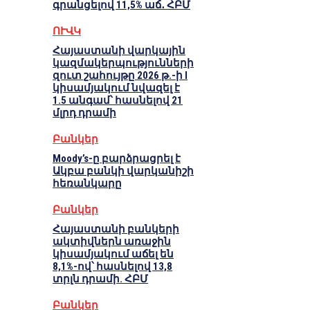
գրանցելով 11,5% աճ․ ՀԲՄ
ՈՒՎԿ
Հայաստանի վարկային
կազմակերպությունների
զուտ շահույթը 2026 թ.-ի I
կիսամյակում նվազել է
1.5 անգամ՝ հասնելով 21
մլրդ դրամի
Բանկեր
Moody’s-ը բարձրացրել է
Ակբա բանկի վարկանիշի
հեռանկարը
Բանկեր
Հայաստանի բանկերի
ակտիվներն առաջին
կիսամյակում աճել են
8,1%-ով՝ հասնելով 13,8
տրլն դրամի. ՀԲՄ
Բանկեր