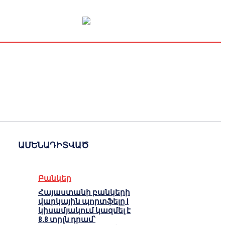
Կապիտալի շուկա
Տնտեսական
Կրիպտո
Հարցազրույց
ԱՄԵՆԱԴԻՏՎԱԾ
Բանկեր
Հայաստանի բանկերի
վարկային պորտֆելը I
կիսամյակում կազմել է
8,8 տրլն դրամ՝