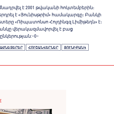
մնադրվել է 2001 թվականի հոկտեմբերին։
երդրել է «Յունիսթրիմ» համակարգը։ Բանկի
տերը «Ռիպատոնսո Հոլդինգզ Լիմիթեդն» է։
անկը վերակազմավորվել է բաց
նկերության:–0–
ԱԺՆԵՏԵՐԵՐ
ՀՈՒՇԱՆՎԵՐՆԵՐ
ՅՈՒՆԻԲԱՆԿ
E