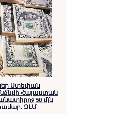
ւսեր Ստեփան
նձնվի Հայաստան
նատիրոջ 50 մլն
 համար. ԶԼՄ