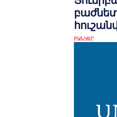
Յունիբա
բաժնետ
հուշան
ԲԱՆԿԵՐ