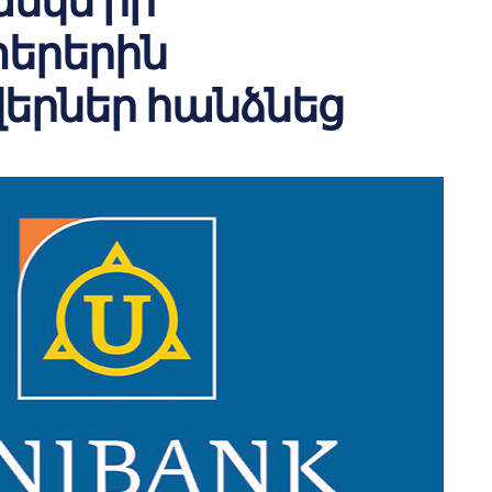
նկն իր
երերին
վերներ հանձնեց