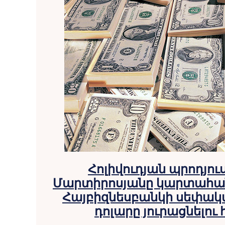
Հոլիվուդյան պրոդյո
Մարտիրոսյանը կարտահա
Հայբիզնեսբանկի սեփակա
դոլարը յուրացնելու