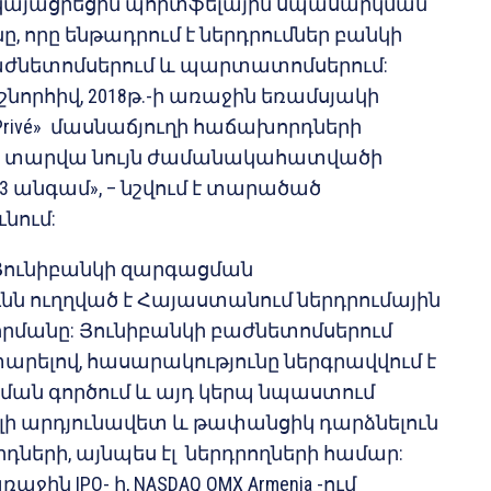
կայացրեցին պորտֆելային սպասարկման
ը, որը ենթադրում է ներդրումներ բանկի
աժնետոմսերում և պարտատոմսերում:
նորհիվ, 2018թ.-ի առաջին եռամսյակի
Privé» մասնաճյուղի հաճախորդների
 տարվա նույն ժամանակահատվածի
3 անգամ», – նշվում է տարածած
նում:
, Յունիբանկի զարգացման
նն ուղղված է Հայաստանում ներդրումային
որմանը: Յունիբանկի բաժնետոմսերում
արելով, հասարակությունը ներգրավվում է
ան գործում և այդ կերպ նպաստում
լի արդյունավետ և թափանցիկ դարձնելուն
ների, այնպես էլ ներդրողների համար:
ին IPO- ի, NASDAQ OMX Armenia -ում