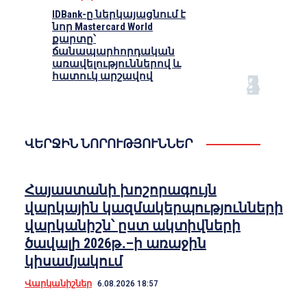
IDBank-ը ներկայացնում է
նոր Mastercard World
քարտը՝
ճանապարհորդական
առավելություններով և
հատուկ արշավով
ՎԵՐՋԻՆ ՆՈՐՈՒԹՅՈՒՆՆԵՐ
Հայաստանի խոշորագույն
վարկային կազմակերպությունների
վարկանիշն՝ ըստ ակտիվների
ծավալի 2026թ․–ի առաջին
կիսամյակում
Վարկանիշներ
6.08.2026 18:57