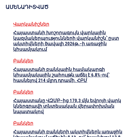
ԱՄԵՆԱԴԻՏՎԱԾ
Վարկանիշներ
Հայաստանի խոշորագույն վարկային
կազմակերպությունների վարկանիշն՝ ըստ
ակտիվների ծավալի 2026թ․–ի առաջին
կիսամյակում
Բանկեր
Հայաստանի բանկային համակարգի
կիսամյակային շահույթն աճել է 6,8%-ով՝
հասնելով 214 մլրդ դրամի. ՀԲՄ
Բանկեր
Հայաստանը ՎԶՄԲ–ից 170,3 մլն եվրոյի վարկ
կներգրավի տնտեսական վերափոխման
նպատակով
Բանկեր
Հայաստանի բանկերի ակտիվներն առաջին