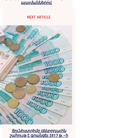
պայմաններով
NEXT ARTICLE
Յունիստրիմը ռեկորդային
շահույթ է գրանցել 2017 թ.–ի