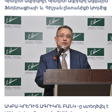
Կրեդիտ Ագրիկոլի, Կրեդիտ Ագրիկոլ Ազգային
Ֆեդերացիայի և Գիշյան ընտանիքի կողմից:
ԱԿԲԱ-ԿՐԵԴԻՏ ԱԳՐԻԿՈԼ ԲԱՆԿ –ը ստեղծվել է