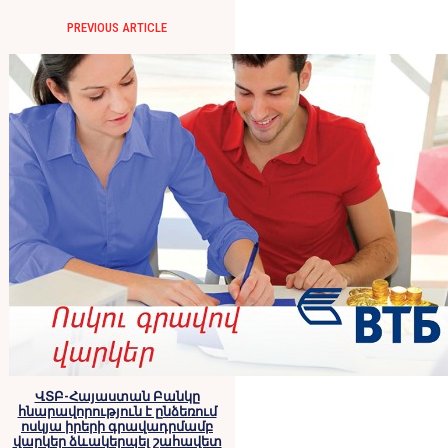
PREVIOUS ARTICLE
ՎՏԲ-Հայաստան Բանկը
հնարավորություն է ընձեռում
ոսկյա իրերի գրավադրմամբ
վարկեր ձևակերպել շահավետ