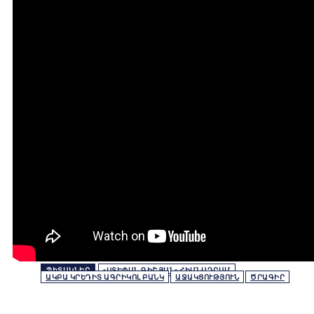
ՊԻՏԱԿՆԵՐ
«ՍՏԵՓԱՆ ԳԻՇՅԱՆ» ՀԻՄՆԱԴՐԱՄ
ԱԿԲԱ ԿՐԵԴԻՏ ԱԳՐԻԿՈԼ ԲԱՆԿ
ԱՋԱԿՑՈՒԹՅՈՒՆ
ԾՐԱԳԻՐ