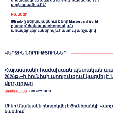
կիսամյակում աճել են 8,1%-ով՝ հասնելով 13,8
տրլն դրամի. ՀԲՄ
Բանկեր
IDBank-ը ներկայացնում է նոր Mastercard World
քարտը՝ ճանապարհորդական
առավելություններով և հատուկ արշավով
ՎԵՐՋԻՆ ՆՈՐՈՒԹՅՈՒՆՆԵՐ
Հայաստանի համախառն պետական պա
2026թ․–ի հունիսի արդյունքում կազմել է 1
մլրդ դոլար
Տնտեսական
7.08.2026 18:54
Մհեր Անանյանն ընդգրկվել է Յունիբանկի Վարչ
կազմում