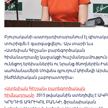
Բյուրականի աստղադիտարանում էլ գիտակ
տուրիզմն է զարգացվելու։ Այս տարի ևս
«Ստեփան Գիշյան» բարեգործական
հիմանադրամը կաջակցի հաշմանդամություն
ունեցող երեխաներին ու նրանց ծնողներին։Իս
սահմանամերձ Մովսես գյուղում կհիմնվի Արմ
ինժեներական լաբորատորիա։
«Ստեփան Գիշյան» բարեգործական
հիմնադրամը
2015 թվականին ստեղծվել է ԱԿԲ
ԿՐԵԴԻՏ ԱԳՐԻԿՈԼ ԲԱՆԿԻ, ֆրանսիական