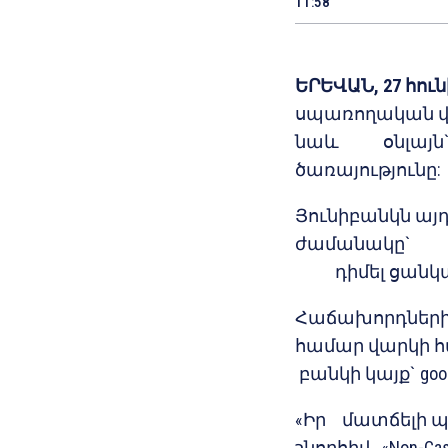
11:58
ԵՐԵՎԱՆ, 27 հուն
սպառողական վա
նաև օնլայն` ա
ծառայությունը:
Յունիբանկն այ
ժամանակը` հն
դիմել ցանկա
Հաճախորդներ
համար վարկի հա
բանկի կայք` goo.
«Իր մատճելի 
շնորհիվ, «Non