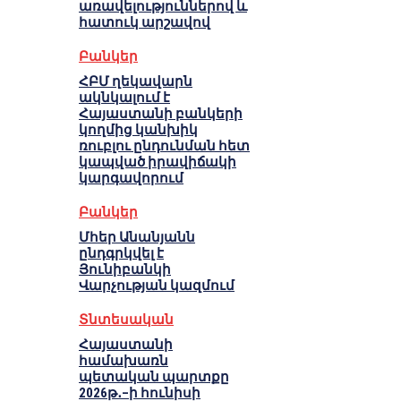
առավելություններով և
հատուկ արշավով
Բանկեր
ՀԲՄ ղեկավարն
ակնկալում է
Հայաստանի բանկերի
կողմից կանխիկ
ռուբլու ընդունման հետ
կապված իրավիճակի
կարգավորում
Բանկեր
Մհեր Անանյանն
ընդգրկվել է
Յունիբանկի
Վարչության կազմում
Տնտեսական
Հայաստանի
համախառն
պետական պարտքը
2026թ․–ի հունիսի