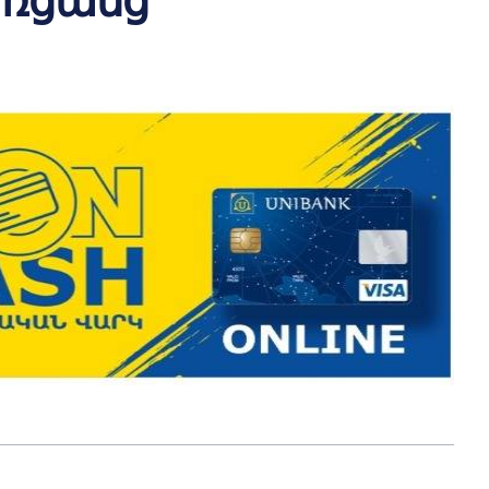
առցանց