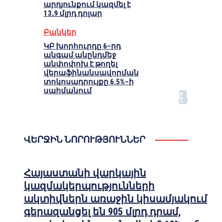
արդյունքում կազմել է
13․9 մլրդ դոլար
Բանկեր
ԿԲ խորհուրդը 6–րդ
անգամ անընդմեջ
անփոփոխ է թողել
վերաֆինանսավորման
տոկոսադրույքը 6.5%–ի
սահմանում
ՎԵՐՋԻՆ ՆՈՐՈՒԹՅՈՒՆՆԵՐ
Հայաստանի վարկային
կազմակերպությունների
ակտիվներն առաջին կիսամյակում
գերազանցել են 905 մլրդ դրամ,