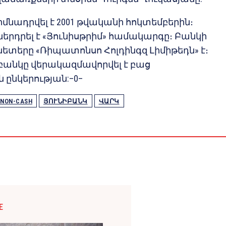
իմնադրվել է 2001 թվականի հոկտեմբերին։
ներդրել է «Յունիսթրիմ» համակարգը։ Բանկի
ետերը «Ռիպատոնսո Հոլդինգզ Լիմիթեդն» է։
 բանկը վերակազմավորվել է բաց
ընկերության:–0–
NON-CASH
ՅՈՒՆԻԲԱՆԿ
ՎԱՐԿ
E