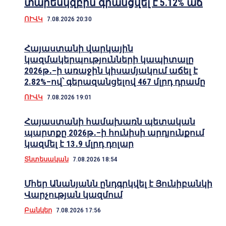
տարեսկզբին գրանցվել է 5.12% աճ
ՈՒՎԿ
7.08.2026 20:30
Հայաստանի վարկային
կազմակերպությունների կապիտալը
2026թ․–ի առաջին կիսամյակում աճել է
2.82%–ով՝ գերազանցելով 467 մլրդ դրամը
ՈՒՎԿ
7.08.2026 19:01
Հայաստանի համախառն պետական
պարտքը 2026թ․–ի հունիսի արդյունքում
կազմել է 13․9 մլրդ դոլար
Տնտեսական
7.08.2026 18:54
Մհեր Անանյանն ընդգրկվել է Յունիբանկի
Վարչության կազմում
Բանկեր
7.08.2026 17:56