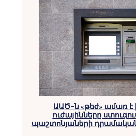
ԱԱԾ–ն «թեժ» ամառ է
ուժայինները ստուգու
պաշտոնյաների դրամական