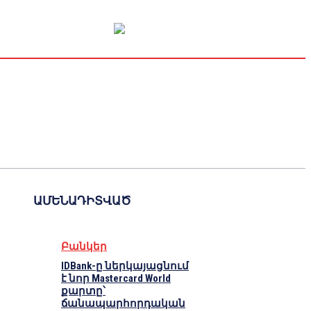
Կապիտալի շուկա
Տնտեսական
Կրիպտո
Հարցազրույց
ԱՄԵՆԱԴԻՏՎԱԾ
Բանկեր
IDBank-ը ներկայացնում
է նոր Mastercard World
քարտը՝
ճանապարհորդական