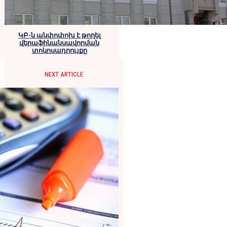
ԿԲ-ն անփոփոխ է թողել
վերաֆինանսավորման
տոկոսադրույքը
NEXT ARTICLE