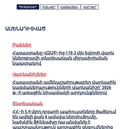
ՊԻՏԱԿՆԵՐ
ԲԱՆԿԵՐ
ՀԱՅԱՍՏԱՆ
ՎԱՐԿԵՐ
ԱՄԵՆԱԴԻՏՎԱԾ
Բանկեր
Հայաստանը ՎԶՄԲ–ից 170,3 մլն եվրոյի վարկ
կներգրավի տնտեսական վերափոխման
նպատակով
Վարկանիշներ
Հայաստանի ամենաշահութաբեր վարկային
կազմակերպությունների վարկանիշը՝ 2026
թ.-ի առաջին կիսամյակի արդյունքներով
Տնտեսական
ՀՀ–ի 5,9 մլրդ դոլարի պահուստները ծածկում
են ավելի քան 4 ամսվա ներմուծումը․
նախկին ֆիննախը դա անվանել է
պաշտպանություն արտաքին ցնցումներից