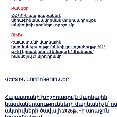
Բանկեր
ՀՀ ԿԲ-ն պարզաբանել է
վերաֆինանսավորման տոկոսադրույքն
անփոփոխ թողնելու որոշումը
ՈՒՎԿ
Հայաստանի վարկային
կազմակերպությունների զուտ շահույթը 2026
թ.-ի I կիսամյակում նվազել է 1.5 անգամ՝
հասնելով 21 մլրդ դրամի
ՎԵՐՋԻՆ ՆՈՐՈՒԹՅՈՒՆՆԵՐ
Հայաստանի խոշորագույն վարկային
կազմակերպությունների վարկանիշն՝ ը
ակտիվների ծավալի 2026թ․–ի առաջին