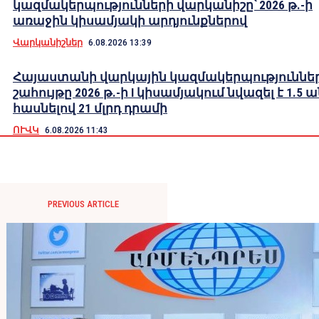
կազմակերպությունների վարկանիշը՝ 2026 թ.-ի
առաջին կիսամյակի արդյունքներով
Վարկանիշներ
6.08.2026 13:39
Հայաստանի վարկային կազմակերպություններ
շահույթը 2026 թ.-ի I կիսամյակում նվազել է 1.5 
հասնելով 21 մլրդ դրամի
ՈՒՎԿ
6.08.2026 11:43
PREVIOUS ARTICLE