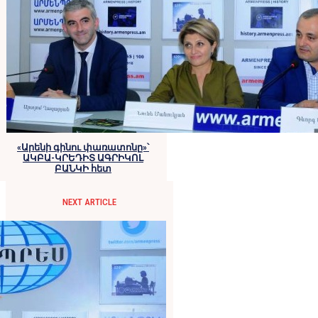
«Արենի գինու փառատոնը»՝
ԱԿԲԱ-ԿՐԵԴԻՏ ԱԳՐԻԿՈԼ
ԲԱՆԿԻ հետ
NEXT ARTICLE