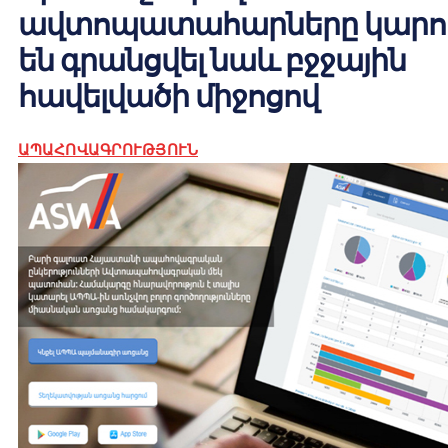
ավտոպատահարները կարո
են գրանցվել նաև բջջային
հավելվածի միջոցով
ԱՊԱՀՈՎԱԳՐՈՒԹՅՈՒՆ