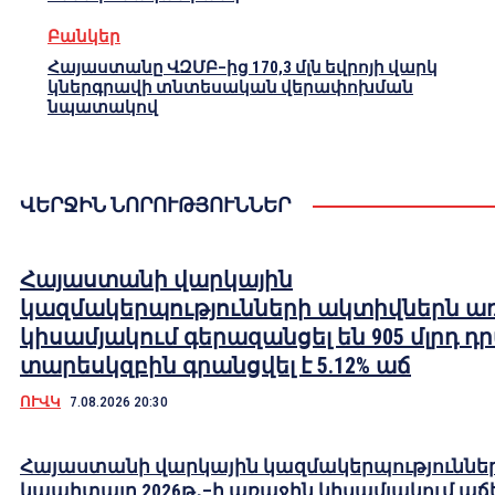
Բանկեր
Հայաստանը ՎԶՄԲ–ից 170,3 մլն եվրոյի վարկ
կներգրավի տնտեսական վերափոխման
նպատակով
ՎԵՐՋԻՆ ՆՈՐՈՒԹՅՈՒՆՆԵՐ
Հայաստանի վարկային
կազմակերպությունների ակտիվներն ա
կիսամյակում գերազանցել են 905 մլրդ դ
տարեսկզբին գրանցվել է 5.12% աճ
ՈՒՎԿ
7.08.2026 20:30
Հայաստանի վարկային կազմակերպություննե
կապիտալը 2026թ․–ի առաջին կիսամյակում աճե