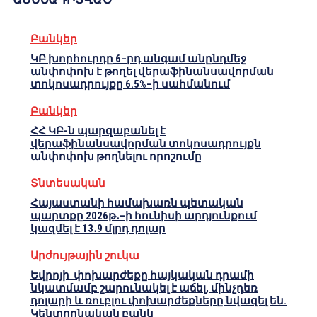
Բանկեր
ԿԲ խորհուրդը 6–րդ անգամ անընդմեջ
անփոփոխ է թողել վերաֆինանսավորման
տոկոսադրույքը 6.5%–ի սահմանում
Բանկեր
ՀՀ ԿԲ-ն պարզաբանել է
վերաֆինանսավորման տոկոսադրույքն
անփոփոխ թողնելու որոշումը
Տնտեսական
Հայաստանի համախառն պետական
պարտքը 2026թ․–ի հունիսի արդյունքում
կազմել է 13․9 մլրդ դոլար
Արժույթային շուկա
Եվրոյի փոխարժեքը հայկական դրամի
նկատմամբ շարունակել է աճել, մինչդեռ
դոլարի և ռուբլու փոխարժեքները նվազել են.
Կենտրոնական բանկ