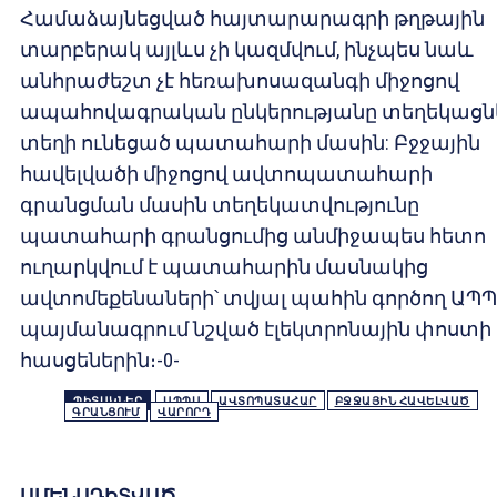
Համաձայնեցված հայտարարագրի թղթային
տարբերակ այլևս չի կազմվում, ինչպես նաև
անհրաժեշտ չէ հեռախոսազանգի միջոցով
ապահովագրական ընկերությանը տեղեկացն
տեղի ունեցած պատահարի մասին: Բջջային
հավելվածի միջոցով ավտոպատահարի
գրանցման մասին տեղեկատվությունը
պատահարի գրանցումից անմիջապես հետո
ուղարկվում է պատահարին մասնակից
ավտոմեքենաների՝ տվյալ պահին գործող ԱՊ
պայմանագրում նշված էլեկտրոնային փոստի
հասցեներին։-0-
ՊԻՏԱԿՆԵՐ
ԱՊՊԱ
ԱՎՏՈՊԱՏԱՀԱՐ
ԲՋՋԱՅԻՆ ՀԱՎԵԼՎԱԾ
ԳՐԱՆՑՈՒՄ
ՎԱՐՈՐԴ
ԱՄԵՆԱԴԻՏՎԱԾ