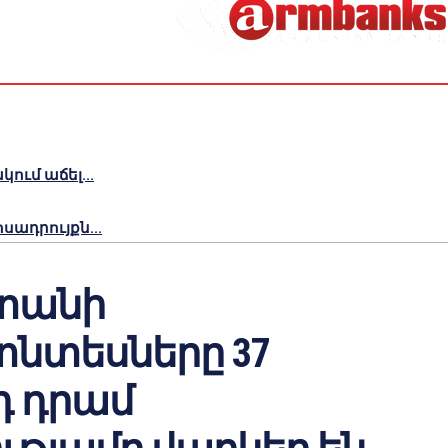
ւմ աճել...
ադրույքն...
տանի
տնտեսները 37
դ դրամ