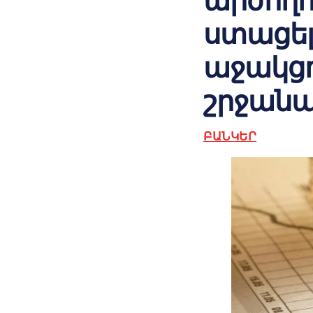
արժողո
ստացել
աջակցո
շրջանա
ԲԱՆԿԵՐ