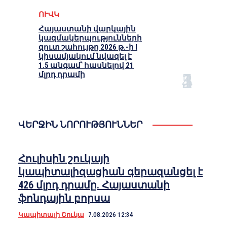
ՈՒՎԿ
Հայաստանի վարկային
կազմակերպությունների
զուտ շահույթը 2026 թ.-ի I
կիսամյակում նվազել է
1.5 անգամ՝ հասնելով 21
մլրդ դրամի
ՎԵՐՋԻՆ ՆՈՐՈՒԹՅՈՒՆՆԵՐ
Հուլիսին շուկայի
կապիտալիզացիան գերազանցել է
426 մլրդ դրամը. Հայաստանի
ֆոնդային բորսա
Կապիտալի Շուկա
7.08.2026 12:34