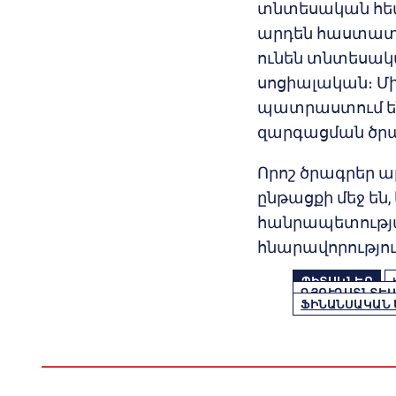
տնտեսական հետ
արդեն հաստատել
ունեն տնտեսական
սոցիալական։ Մ
պատրաստում ե
զարգացման ծր
Որոշ ծրագրեր ար
ընթացքի մեջ են,
հանրապետությա
հնարավորությունն
ՊԻՏԱԿՆԵՐ
ԳՅՈՒՂԱՏՆՏԵՍ
ՖԻՆԱՆՍԱԿԱՆ 