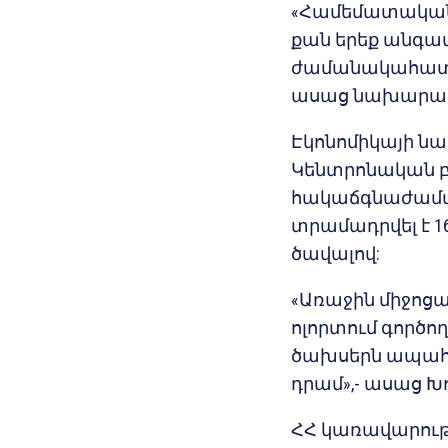
«Համեմատական կ
քան երեք անգամ
ժամանակահատվ
ասաց նախարար
Էկոնոմիկայի ն
Կենտրոնական բ
հակաճգնաժամայ
տրամադրվել է 16
ծավալով:
«Առաջին միջոց
ոլորտում գործ
ծախսերն ապահո
դրամ»,- ասաց Խ
ՀՀ կառավարությ