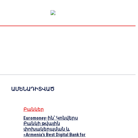
Կապիտալի շուկա
Տնտեսական
Կրիպտո
Հարցազրույց
ԱՄԵՆԱԴԻՏՎԱԾ
Բանկեր
Euromoney-ին՝ Կոնվերս
Բանկի թվային
փոխակերպման և
«Armenia’s Best Digital Bank for