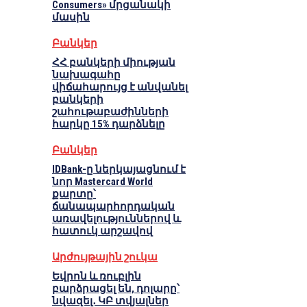
Consumers» մրցանակի
մասին
Բանկեր
ՀՀ բանկերի միության
նախագահը
վիճահարույց է անվանել
բանկերի
շահութաբաժինների
հարկը 15% դարձնելը
Բանկեր
IDBank-ը ներկայացնում է
նոր Mastercard World
քարտը՝
ճանապարհորդական
առավելություններով և
հատուկ արշավով
Արժույթային շուկա
Եվրոն և ռուբլին
բարձրացել են, դոլարը՝
նվազել․ ԿԲ տվյալներ