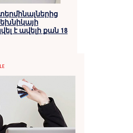
ell տերմինալներից
եխնիկայի
լ է ավելի քան 18
LE