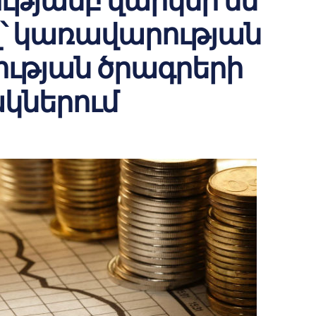
ւթյամբ վարկեր են
՝ կառավարության
ւթյան ծրագրերի
կներում