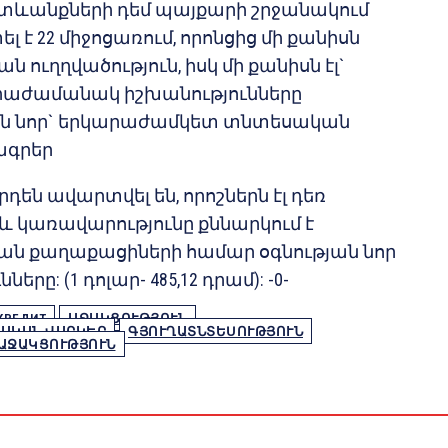
ևանքների դեմ պայքարի շրջանակում
 է 22 միջոցառում, որոնցից մի քանիսն
 ուղղվածություն, իսկ մի քանիսն էլ`
իաժամանակ իշխանությունները
ն նոր` երկարաժամկետ տնտեսական
ագրեր
դեն ավարտվել են, որոշներն էլ դեռ
 և կառավարությունը քննարկում է
ն քաղաքացիների համար օգնության նոր
երը: (1 դոլար- 485,12 դրամ): -0-
КРЕДИТ
ԱՋԱԿՑՈՒԹՅՈՒՆ
ԱԿԱՆ ՎԱՐԿԵՐ
ԳՅՈՒՂԱՏՆՏԵՍՈՒԹՅՈՒՆ
ԱՋԱԿՑՈՒԹՅՈՒՆ