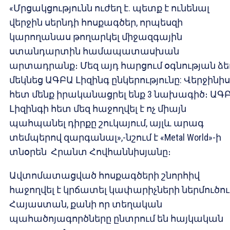
«Մրցակցությունն ուժեղ է. պետք է ունենալ
վերջին սերնդի հոսքագծեր, որպեսզի
կարողանաս թողարկել միջազգային
ստանդարտին համապատասխան
արտադրանք։ Մեզ այդ հարցում օգնության ձե
մեկնեց ԱԳԲԱ Լիզինգ ընկերությունը: Վերջինիս
հետ մենք իրականացրել ենք 3 նախագիծ։ ԱԳ
Լիզինգի հետ մեզ հաջողվել է ոչ միայն
պահպանել դիրքը շուկայում, այլև արագ
տեմպերով զարգանալ»,-նշում է «Metal World»-ի
տնօրեն Հրանտ Հովհաննիսյանը։
Ավտոմատացված հոսքագծերի շնորհիվ
հաջողվել է կրճատել կափարիչների ներմուծու
Հայաստան, քանի որ տեղական
պահածոյագործները ընտրում են հայկական