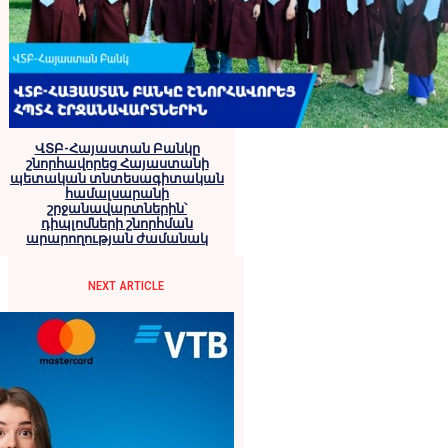
ՎՏԲ-Հայաստան Բանկը
շնորհավորեց Հայաստանի
պետական տնտեսագիտական
համալսարանի
շրջանավարտներին՝
դիպլոմների շնորհման
արարողության ժամանակ
NEXT ARTICLE