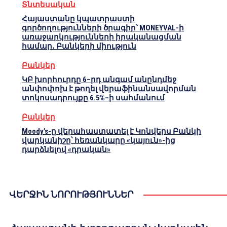
Տնտեսական
Հայաստանը կպատրաստի
գործողությունների ծրագիր՝ MONEYVAL-ի
առաջարկությունների իրականացման
համար․ Բանկերի միություն
Բանկեր
ԿԲ խորհուրդը 6–րդ անգամ անընդմեջ
անփոփոխ է թողել վերաֆինանսավորման
տոկոսադրույքը 6.5%–ի սահմանում
Բանկեր
Moody’s-ը վերահաստատել է Կոնվերս Բանկի
վարկանիշը՝ հեռանկարը «կայուն»-ից
դարձնելով «դրական»
ՎԵՐՋԻՆ ՆՈՐՈՒԹՅՈՒՆՆԵՐ