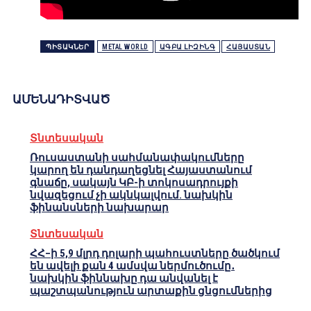
ՊԻՏԱԿՆԵՐ
METAL WORLD
ԱԳԲԱ ԼԻԶԻՆԳ
ՀԱՅԱՍՏԱՆ
ԱՄԵՆԱԴԻՏՎԱԾ
Տնտեսական
Ռուսաստանի սահմանափակումները
կարող են դանդաղեցնել Հայաստանում
գնաճը, սակայն ԿԲ-ի տոկոսադրույքի
նվազեցում չի ակնկալվում. նախկին
ֆինանսների նախարար
Տնտեսական
ՀՀ–ի 5,9 մլրդ դոլարի պահուստները ծածկում
են ավելի քան 4 ամսվա ներմուծումը․
նախկին ֆիննախը դա անվանել է
պաշտպանություն արտաքին ցնցումներից