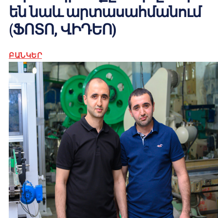
են նաև արտասահմանում
(ՖՈՏՈ, ՎԻԴԵՈ)
ԲԱՆԿԵՐ