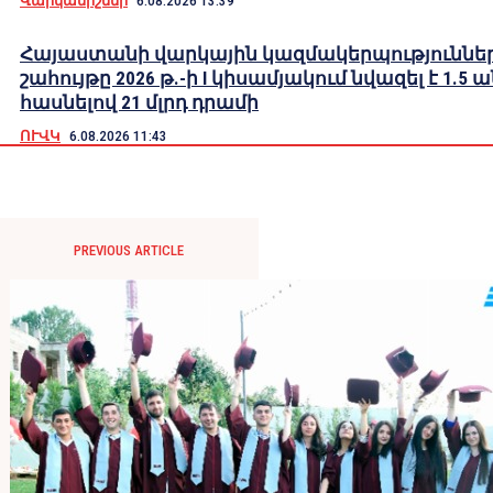
Վարկանիշներ
6.08.2026 13:39
Հայաստանի վարկային կազմակերպություններ
շահույթը 2026 թ.-ի I կիսամյակում նվազել է 1.5 
հասնելով 21 մլրդ դրամի
ՈՒՎԿ
6.08.2026 11:43
PREVIOUS ARTICLE