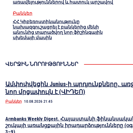
առավելություններով և հատուկ արշավով
Բանկեր
ՀՀ Կիբեռոստիկանությունը
նախազգուշացրել է բանկերից մեկի
անունից տարածվող նոր ֆիշինգային
սխեմայի մասին
ՎԵՐՋԻՆ ՆՈՐՈՒԹՅՈՒՆՆԵՐ
Ամփոփվեցին Junius-ի արդյունքները․ առ
նոր մրցափուլն է (ՎԻԴԵՈ)
Բանկեր
10.08.2026 21:45
Armbanks Weekly Digest. Հայաստանի ֆինանսակա
շուկայի առանցքային իրադարձությունները (օ
3–9)