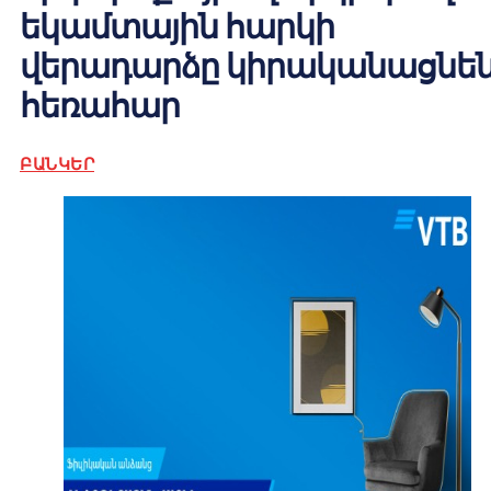
եկամտային հարկի
վերադարձը կիրականացնե
հեռահար
ԲԱՆԿԵՐ