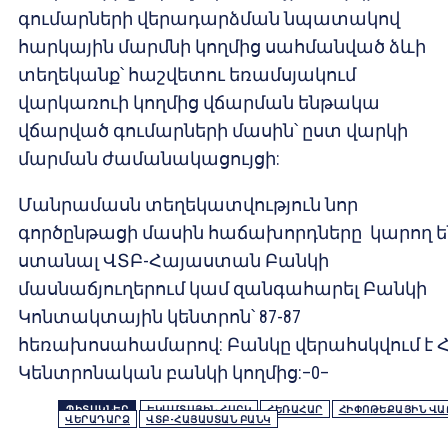
գումարների վերադարձման նպատակով
հարկային մարմնի կողմից սահմանված ձևի
տեղեկանք՝ հաշվետու եռամսյակում
վարկառուի կողմից վճարման ենթակա
վճարված գումարների մասին՝ ըստ վարկի
մարման ժամանակացույցի:
Մանրամասն տեղեկատվություն նոր
գործընթացի մասին հաճախորդները կարող ե
ստանալ ՎՏԲ-Հայաստան Բանկի
մասնաճյուղերում
կամ զանգահարել Բանկի
Կոնտակտային կենտրոն՝ 87-87
հեռախոսահամարով: Բանկը վերահսկվում է 
Կենտրոնական բանկի կողմից:–0–
ՊԻՏԱԿՆԵՐ
ԵԿԱՄՏԱՅԻՆ ՀԱՐԿ
ՀԵՌԱՀԱՐ
ՀԻՓՈԹԵՔԱՅԻՆ ՎԱ
ՎԵՐԱԴԱՐՁ
ՎՏԲ-ՀԱՅԱՍՏԱՆ ԲԱՆԿ