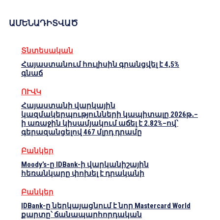
ԱՄԵՆԱԴԻՏՎԱԾ
Տնտեսական
Հայաստանում հուլիսին գրանցվել է 4,5%
գնաճ
ՈՒՎԿ
Հայաստանի վարկային
կազմակերպությունների կապիտալը 2026թ․–
ի առաջին կիսամյակում աճել է 2.82%–ով՝
գերազանցելով 467 մլրդ դրամը
Բանկեր
Moody’s-ը IDBank-ի վարկանիշային
հեռանկարը փոխել է դրականի
Բանկեր
IDBank-ը ներկայացնում է նոր Mastercard World
քարտը՝ ճանապարհորդական