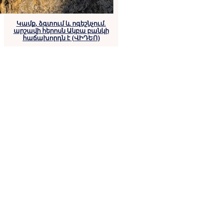
Կամք, ձգտում և ոգեշնչում.
արշավի հերոսն Ակբա բանկի
հաճախորդն է (ՎԻԴԵՈ)