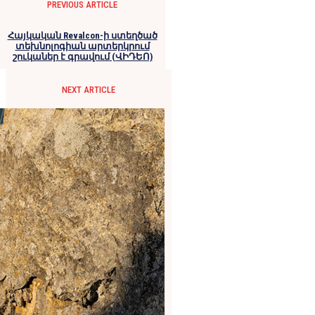
PREVIOUS ARTICLE
Հայկական Revalcon-ի ստեղծած
տեխնոլոգիան արտերկրում
շուկաներ է գրավում (ՎԻԴԵՈ)
NEXT ARTICLE