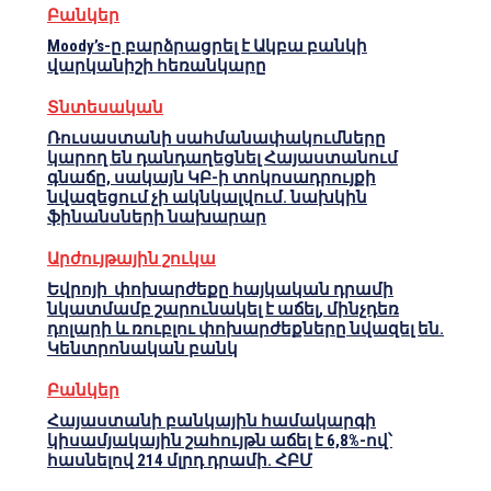
Բանկեր
Moody’s-ը բարձրացրել է Ակբա բանկի
վարկանիշի հեռանկարը
Տնտեսական
Ռուսաստանի սահմանափակումները
կարող են դանդաղեցնել Հայաստանում
գնաճը, սակայն ԿԲ-ի տոկոսադրույքի
նվազեցում չի ակնկալվում. նախկին
ֆինանսների նախարար
Արժույթային շուկա
Եվրոյի փոխարժեքը հայկական դրամի
նկատմամբ շարունակել է աճել, մինչդեռ
դոլարի և ռուբլու փոխարժեքները նվազել են.
Կենտրոնական բանկ
Բանկեր
Հայաստանի բանկային համակարգի
կիսամյակային շահույթն աճել է 6,8%-ով՝
հասնելով 214 մլրդ դրամի. ՀԲՄ