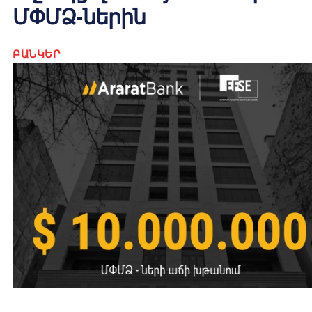
ՄՓՄՁ-ներին
ԲԱՆԿԵՐ