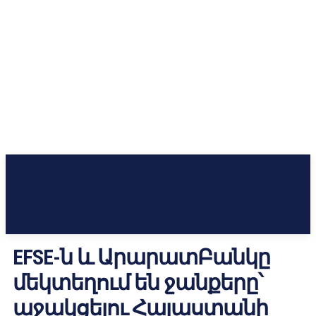
EFSE-ն և ԱրարատԲանկը
մեկտեղում են ջանքերը՝
աջակցելու Հայաստանի