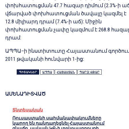
փոխհատուցման 47.7 հազար դիմում (2.3%-ի աճ
վճարված փոխհատուցման ծավալը կազմել է
12.8 միլիարդ դրամ (7.4%-ի աճ): Միջին
փոխհատուցման չափը կազմում է 268.8 հազա
դրամ:
ԱՊՊԱ–ի ինստիտուտը Հայաստանում գործում
2011 թվականի հունվարի 1-ից:
ՊԻՏԱԿՆԵՐ
ԱՊՊԱ
ՀԱՅԱՍՏԱՆ
ՊԱՐԶ ՎԹԱՐ
ԱՄԵՆԱԴԻՏՎԱԾ
Տնտեսական
Ռուսաստանի սահմանափակումները
կարող են դանդաղեցնել Հայաստանում
գնաճը, սակայն ԿԲ-ի տոկոսադրույքի