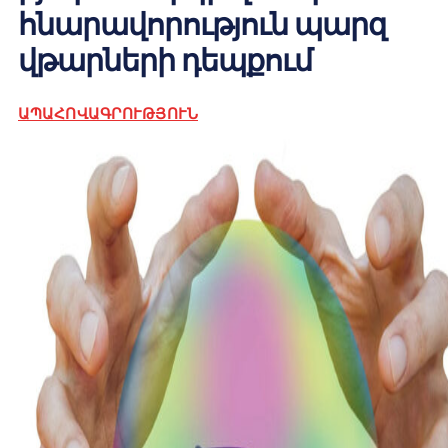
հնարավորություն պարզ
վթարների դեպքում
ԱՊԱՀՈՎԱԳՐՈՒԹՅՈՒՆ