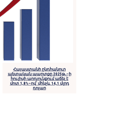
Հայաստանի ընդհանուր
պետական պարտքը 2025թ․–ի
հուլիսի արդյունքում աճել է
մոտ 1,8%–ով՝ մինչև 14,1 մլրդ
դոլար