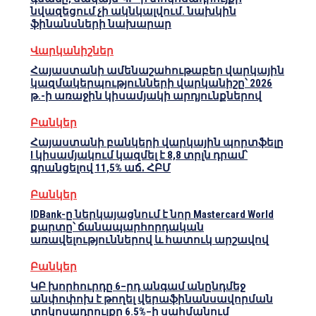
նվազեցում չի ակնկալվում. նախկին
ֆինանսների նախարար
Վարկանիշներ
Հայաստանի ամենաշահութաբեր վարկային
կազմակերպությունների վարկանիշը՝ 2026
թ.-ի առաջին կիսամյակի արդյունքներով
Բանկեր
Հայաստանի բանկերի վարկային պորտֆելը
I կիսամյակում կազմել է 8,8 տրլն դրամ՝
գրանցելով 11,5% աճ․ ՀԲՄ
Բանկեր
IDBank-ը ներկայացնում է նոր Mastercard World
քարտը՝ ճանապարհորդական
առավելություններով և հատուկ արշավով
Բանկեր
ԿԲ խորհուրդը 6–րդ անգամ անընդմեջ
անփոփոխ է թողել վերաֆինանսավորման
տոկոսադրույքը 6.5%–ի սահմանում