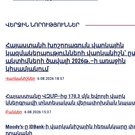
ՎԵՐՋԻՆ ՆՈՐՈՒԹՅՈՒՆՆԵՐ
Հայաստանի խոշորագույն վարկային
կազմակերպությունների վարկանիշն՝ ը
ակտիվների ծավալի 2026թ․–ի առաջին
կիսամյակում
Վարկանիշներ
6.08.2026 18:57
Հայաստանը ՎԶՄԲ–ից 170,3 մլն եվրոյի վարկ
կներգրավի տնտեսական վերափոխման նպա
Բանկեր
6.08.2026 15:37
Moody’s-ը IDBank-ի վարկանիշային հեռանկարը փ
դրականի