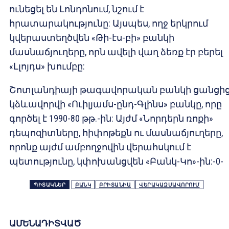
ունեցել են Լոնդոնում, նշում է
հրատարակությունը: Այսպես, ողջ երկրում
կվերաստեղծվեն «Թի-էս-բի» բանկի
մասնաճյուղերը, որն ավելի վաղ ձեռք էր բերել
«Լլոյդս» խումբը:
Շոտլանդիայի թագավորական բանկի ցանցի
կձևավորվի «Ուիլյամս-ընդ-Գլինս» բանկը, որը
գործել է 1990-80 թթ.-ին: Այժմ «Նորդերն ռոքի»
դեպոզիտները, հիփոթեքն ու մասնաճյուղերը,
որոնք այժմ ամբողջովին վերահսկում է
պետությունը, կփոխանցվեն «Բանկ-Կո»-ին:-0-
ՊԻՏԱԿՆԵՐ
ԲԱՆԿ
ԲՐԻՏԱՆԻԱ
ՎԵՐԱԿԱԶՄԱՎՈՐՈՒՄ
ԱՄԵՆԱԴԻՏՎԱԾ