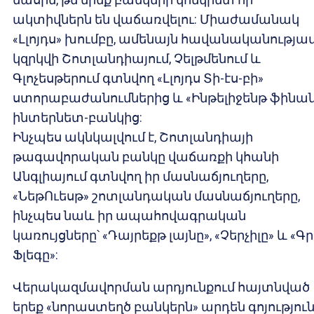
ակտիվներն են վաճառվելու: Միաժամանակ
«Լլոյդս» խումբը, ամենայն հավանականությամ
կզրկվի Շոտլանդիայում, Չելթմենում և
Գլոչեսթերում գտնվող «Լլոյդս Տի-էս-բի»
ստորաբաժանումներից և «Ինթելիջենթ ֆինան
ինտերնետ-բանկից:
Ինչպես ակնկալվում է, Շոտլանդիայի
թագավորական բանկը վաճառքի կհանի
Անգլիայում գտնվող իր մասնաճյուղերը,
«ՆեթՈւեսթ» շոտլանդական մասնաճյուղերը,
ինչպես նաև իր ապահովագրական
կառույցները՝ «Դայրեքթ լայնը», «Չերչիլը» և «Գ
Ֆլեգը»:
Վերակազմավորման արդյունքում հայտնված
երեք «նորաստեղծ բանկերն» արդեն գոյությու