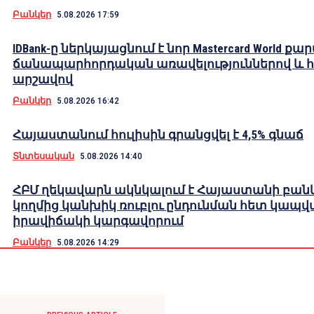
Բանկեր
5.08.2026 17:59
IDBank-ը ներկայացնում է նոր Mastercard World քա
ճանապարհորդական առավելություններով և 
արշավով
Բանկեր
5.08.2026 16:42
Հայաստանում հուլիսին գրանցվել է 4,5% գնաճ
Տնտեսական
5.08.2026 14:40
ՀԲՄ ղեկավարն ակնկալում է Հայաստանի բան
կողմից կանխիկ ռուբլու ընդունման հետ կապվ
իրավիճակի կարգավորում
Բանկեր
5.08.2026 14:29