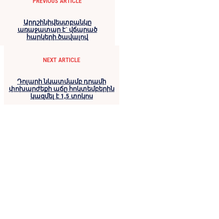
PREVIOUS ARTICLE
Արդշինիվեստբանկը
առաջատար է` վճարած
հարկերի ծավալով
NEXT ARTICLE
Դոլարի նկատմամբ դրամի
փոխարժեքի աճը հոկտեմբերին
կազմել է 1,5 տոկոս