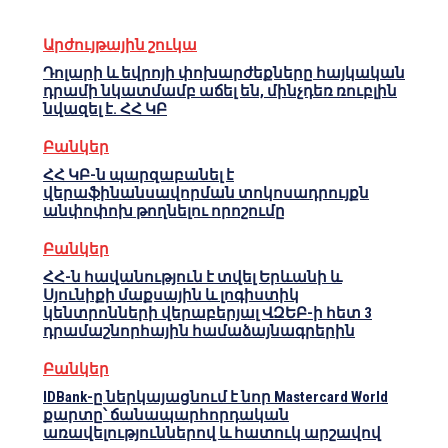
Արժույթային շուկա
Դոլարի և եվրոյի փոխարժեքները հայկական
դրամի նկատմամբ աճել են, մինչդեռ ռուբլին
նվազել է. ՀՀ ԿԲ
Բանկեր
ՀՀ ԿԲ-ն պարզաբանել է
վերաֆինանսավորման տոկոսադրույքն
անփոփոխ թողնելու որոշումը
Բանկեր
ՀՀ-ն հավանություն է տվել Երևանի և
Սյունիքի մաքսային և լոգիստիկ
կենտրոնների վերաբերյալ ՎԶԵԲ-ի հետ 3
դրամաշնորհային համաձայնագրերին
Բանկեր
IDBank-ը ներկայացնում է նոր Mastercard World
քարտը՝ ճանապարհորդական
առավելություններով և հատուկ արշավով