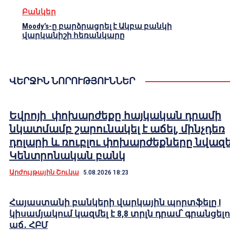
Բանկեր
Moody’s-ը բարձրացրել է Ակբա բանկի
վարկանիշի հեռանկարը
ՎԵՐՋԻՆ ՆՈՐՈՒԹՅՈՒՆՆԵՐ
Եվրոյի փոխարժեքը հայկական դրամի
նկատմամբ շարունակել է աճել, մինչդեռ
դոլարի և ռուբլու փոխարժեքները նվազել
Կենտրոնական բանկ
Արժույթային Շուկա
5.08.2026 18:23
Հայաստանի բանկերի վարկային պորտֆելը I
կիսամյակում կազմել է 8,8 տրլն դրամ՝ գրանցելո
աճ․ ՀԲՄ