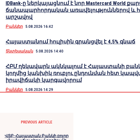
IDBank-ը ներկայացնում է նոր Mastercard World քա
ճանապարհորդական առավելություններով և 
արշավով
Բանկեր
5.08.2026 16:42
Հայաստանում հուլիսին գրանցվել է 4,5% գնաճ
Տնտեսական
5.08.2026 14:40
ՀԲՄ ղեկավարն ակնկալում է Հայաստանի բան
կողմից կանխիկ ռուբլու ընդունման հետ կապվ
իրավիճակի կարգավորում
Բանկեր
5.08.2026 14:29
PREVIOUS ARTICLE
ՎՏԲ-Հայաստան Բանկի բոլոր