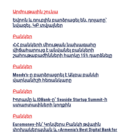
Արժույթային շուկա
Եվրոն և ռուբլին բարձրացել են, դոլարը՝
նվազել․ ԿԲ տվյալներ
Բանկեր
ՀՀ բանկերի միության նախագահը
վիճահարույց է անվանել բանկերի
շահութաբաժինների հարկը 15% դարձնելը
Բանկեր
Moody’s-ը բարձրացրել է Ակբա բանկի
վարկանիշի հեռանկարը
Բանկեր
Իդրամը և IDBank-ը՝ Seaside Startup Summit-ի
ստարտափների կողքին
Բանկեր
Euromoney-ին՝ Կոնվերս Բանկի թվային
փոխակերպման և «Armenia’s Best Digital Bank for