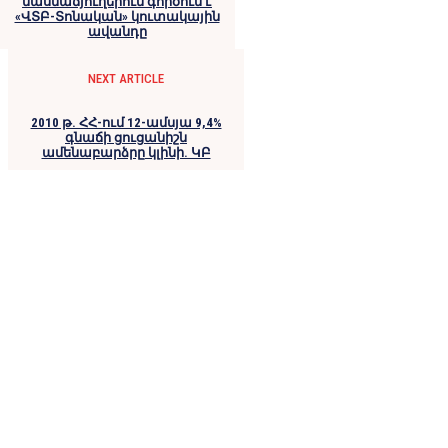
մասնաճյուղերում գործում է
«ՎՏԲ-Տոնական» կուտակային
ավանդը
NEXT ARTICLE
2010 թ. ՀՀ-ում 12-ամսյա 9,4%
գնաճի ցուցանիշն
ամենաբարձրը կլինի. ԿԲ