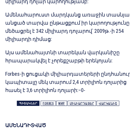
միլիարդ դոլար կարողությամբ:
Ամենահարուստ մարդկանց առաջին տասնյա
անցած տարվա ընթացքում իր կարողությունը
մեծացրել է 342 միլիարդ դոլարով՝ 2009թ.-ի 254
միլիարդի դիմաց:
Այս ամենահայտնի տարեկան վարկանիշը
հրապարակվել է չորեքշաբթի երեկոյան:
Forbes-ի ցուցակի միլիարդատերերի ընդհանու
կապիտալը մեկ տարում 2,4 տրիլիոն դոլարից
հասել է 3,6 տրիլիոն դոլարի:–0-
ՊԻՏԱԿՆԵՐ
FORBES
МИР
ՄԻԼԻԱՐԴԱՏԵՐ
ՎԱՐԿԱՆԻՇ
ԱՄԵՆԱԴԻՏՎԱԾ