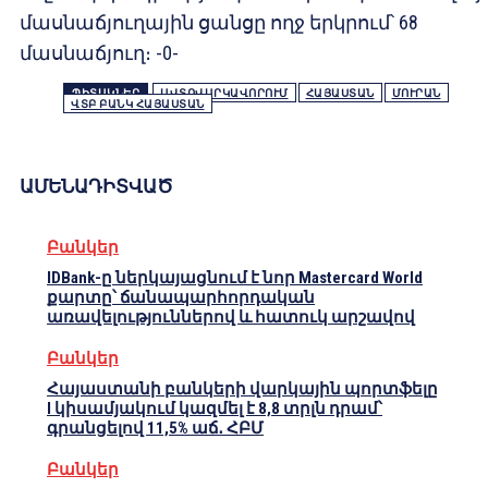
մասնաճյուղային ցանցը ողջ երկրում՝ 68
մասնաճյուղ։ -0-
ՊԻՏԱԿՆԵՐ
ԱՎՏՈՎԱՐԿԱՎՈՐՈՒՄ
ՀԱՅԱՍՏԱՆ
ՄՈՒՐԱՆ
ՎՏԲ ԲԱՆԿ ՀԱՅԱՍՏԱՆ
ԱՄԵՆԱԴԻՏՎԱԾ
Բանկեր
IDBank-ը ներկայացնում է նոր Mastercard World
քարտը՝ ճանապարհորդական
առավելություններով և հատուկ արշավով
Բանկեր
Հայաստանի բանկերի վարկային պորտֆելը
I կիսամյակում կազմել է 8,8 տրլն դրամ՝
գրանցելով 11,5% աճ․ ՀԲՄ
Բանկեր