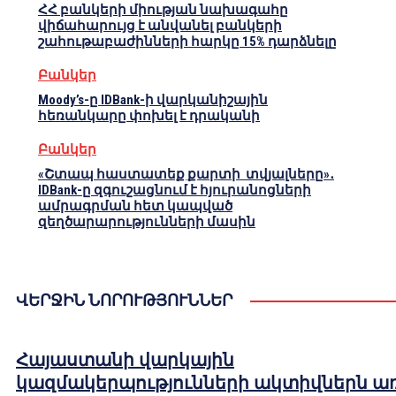
ՀՀ բանկերի միության նախագահը
վիճահարույց է անվանել բանկերի
շահութաբաժինների հարկը 15% դարձնելը
Բանկեր
Moody’s-ը IDBank-ի վարկանիշային
հեռանկարը փոխել է դրականի
Բանկեր
«Շտապ հաստատեք քարտի տվյալները»․
IDBank-ը զգուշացնում է հյուրանոցների
ամրագրման հետ կապված
զեղծարարությունների մասին
ՎԵՐՋԻՆ ՆՈՐՈՒԹՅՈՒՆՆԵՐ
Հայաստանի վարկային
կազմակերպությունների ակտիվներն ա