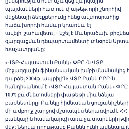
ընկերության հետ մշակեց վարկային
պայմանների հատուկ փաթեթ, որի շնորհիվ
մեքենայի ձեռքբերումը հենց ավտոսրահից
հաճախորդի համար կդառնա էլ
ավելի շահավետ», – նշել է Մանրածախ բիզնե
զարգացման դեպարտամենտի տնօրեն Արտ
Խաչատրյանը:
«ՎՏԲ-Հայաստան Բանկ» ՓԲԸ -ն ՎՏԲ
միջազգային ֆինանսական խմբի մասնակից 
դարձել 2004թ. ապրիլին։ ՎՏԲ Բանկ ԲԲԸ-ն
հանդիսանում է «ՎՏԲ-Հայաստան Բանկ» ՓԲԸ
100% բաժնետոմսերի փաթեթի միանձնյա
բաժնետերը։ Բանկը հիմնական ցուցանիշներ
մի ամբողջ շարքով մշտապես ներառվում է ՀՀ
բանկային համակարգի առաջատարների թվ
մեջ։ Ներկա դրությամբ Բանկն ունի ամենալայ