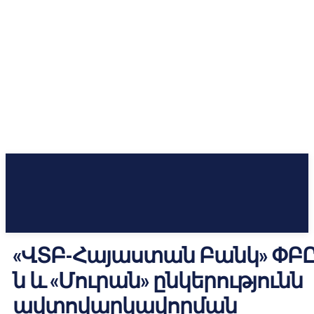
«ՎՏԲ-Հայաստան Բանկ» ՓԲԸ
ն և «Մուրան» ընկերությունն
ավտովարկավորման