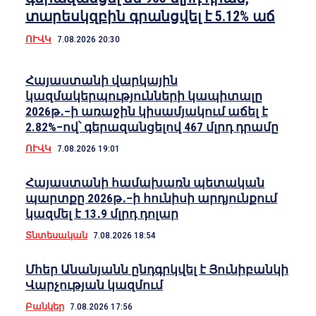
տարեսկզբին գրանցվել է 5.12% աճ
ՈՒՎԿ
7.08.2026 20:30
Հայաստանի վարկային
կազմակերպությունների կապիտալը
2026թ․–ի առաջին կիսամյակում աճել է
2.82%–ով՝ գերազանցելով 467 մլրդ դրամը
ՈՒՎԿ
7.08.2026 19:01
Հայաստանի համախառն պետական
պարտքը 2026թ․–ի հունիսի արդյունքում
կազմել է 13․9 մլրդ դոլար
Տնտեսական
7.08.2026 18:54
Մհեր Անանյանն ընդգրկվել է Յունիբանկի
Վարչության կազմում
Բանկեր
7.08.2026 17:56