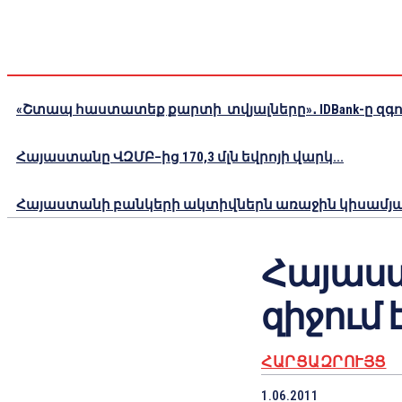
«Շտապ հաստատեք քարտի տվյալները»․ IDBank-ը զգու
Հայաստանը ՎԶՄԲ–ից 170,3 մլն եվրոյի վարկ...
Հայաստանի բանկերի ակտիվներն առաջին կիսամյակո
Հայաս
զիջում 
ՀԱՐՑԱԶՐՈՒՅՑ
1.06.2011