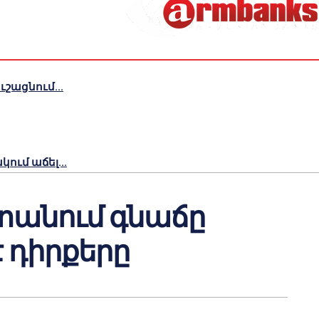
շացնում...
ւմ աճել...
տանում գնաճը
է դիրքերը