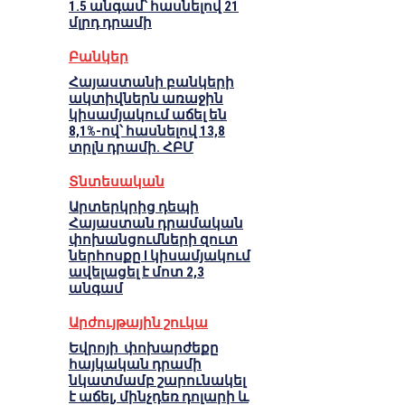
1.5 անգամ՝ հասնելով 21
մլրդ դրամի
Բանկեր
Հայաստանի բանկերի
ակտիվներն առաջին
կիսամյակում աճել են
8,1%-ով՝ հասնելով 13,8
տրլն դրամի. ՀԲՄ
Տնտեսական
Արտերկրից դեպի
Հայաստան դրամական
փոխանցումների զուտ
ներհոսքը I կիսամյակում
ավելացել է մոտ 2,3
անգամ
Արժույթային շուկա
Եվրոյի փոխարժեքը
հայկական դրամի
նկատմամբ շարունակել
է աճել, մինչդեռ դոլարի և