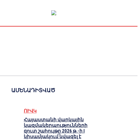
Կապիտալի շուկա
Տնտեսական
Կրիպտո
Հարցազրույց
ԱՄԵՆԱԴԻՏՎԱԾ
ՈՒՎԿ
Հայաստանի վարկային
կազմակերպությունների
զուտ շահույթը 2026 թ.-ի I
կիսամյակում նվազել է