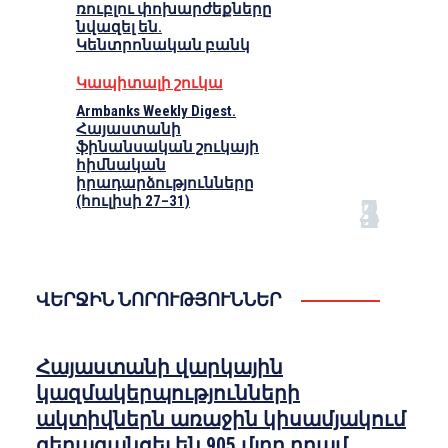
ռուբլու փոխարժեքները
նվազել են.
Կենտրոնական բանկ
Կապիտալի շուկա
Armbanks Weekly Digest.
Հայաստանի
ֆինանսական շուկայի
հիմնական
իրադարձությունները
(հուլիսի 27–31)
ՎԵՐՋԻՆ ՆՈՐՈՒԹՅՈՒՆՆԵՐ
Հայաստանի վարկային
կազմակերպությունների
ակտիվներն առաջին կիսամյակում
գերազանցել են 905 մլրդ դրամ,