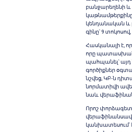
բանջարեղենի և կ
կաթնամթերքինը՝ 2
կենդանական և բո
գինը՝ 9 տոկոսով
Հասկանալի է, ո
որը պատասխանա
պահպանել՝ ա
գործիքներ օգտա
նշվեց, ԿԲ-ն դ
նորմատիվի ավել
նաև վերաֆինան
Որոշ փորձագետ
վերաֆինանսավո
կանխատեսում՝ հ