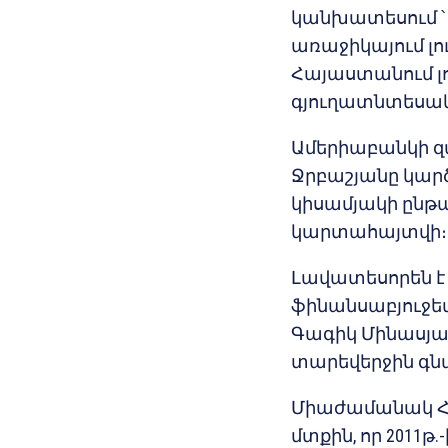
կանխատեսում ՝ 
առաջիկայում լու
Հայաստանում լո
գյուղատնտեսակ
Ամերիաբանկի զ
Ջրբաշյանը կարծ
կիսամյակի ընթա
կարտահայտվի։
Լավատեսորեն է 
ֆինանսաբյուջե
Գագիկ Մինասյա
տարեվերջին գնա
Միաժամանակ ՀՀ
մտքին, որ 2011թ