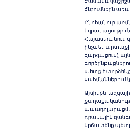
ժամանակաշրջան
ճնշումներն առավ
Ընդհանուր առմա
եզրակացություն
Հայաստանում գ
ինչպես արտաքին
զարգացում), այ
գործընթացներ
պետք է փորձենք 
սահմաններում կ
Այսինքն՝ ազգա
քաղաքականությո
ապադոլարացման
դրամային զանգ
կրճատենք պետբ