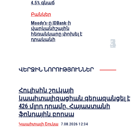
4,5% գնաճ
Բանկեր
Moody’s-ը IDBank-ի
վարկանիշային
հեռանկարը փոխել է
դրականի
ՎԵՐՋԻՆ ՆՈՐՈՒԹՅՈՒՆՆԵՐ
Հուլիսին շուկայի
կապիտալիզացիան գերազանցել է
426 մլրդ դրամը. Հայաստանի
ֆոնդային բորսա
Կապիտալի Շուկա
7.08.2026 12:34