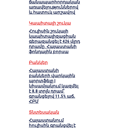
ճանապարհորդական
առավելություններով
և հատուկ արշավով
Կապիտալի շուկա
Հուլիսին շուկայի
կապիտալիզացիան
գերազանցել է 426 մլրդ
դրամը. Հայաստանի
ֆոնդային բորսա
Բանկեր
Հայաստանի
բանկերի վարկային
պորտֆելը I
կիսամյակում կազմել
է 8,8 տրլն դրամ՝
գրանցելով 11,5% աճ․
ՀԲՄ
Տնտեսական
Հայաստանում
հուլիսին գրանցվել է