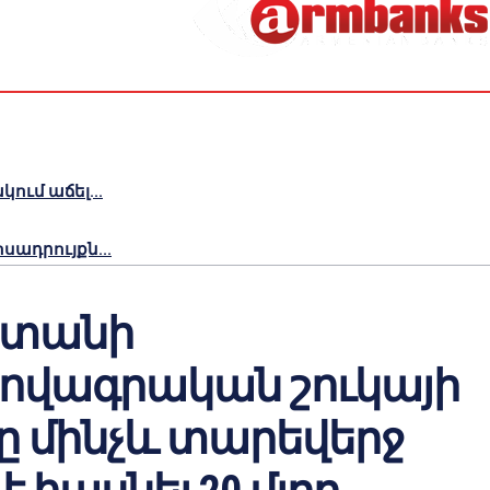
ւմ աճել...
ադրույքն...
ստանի
վագրական շուկայի
ը մինչև տարեվերջ