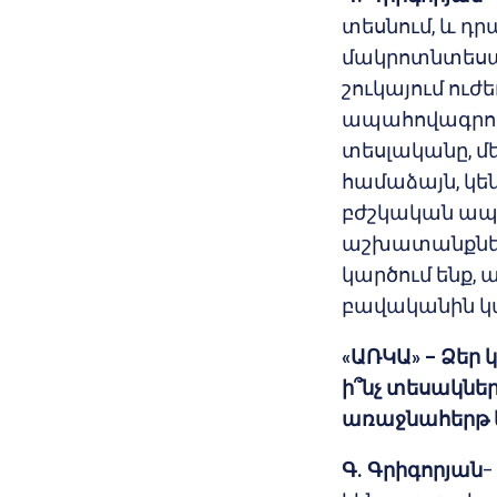
տեսնում, և 
մակրոտնտեսա
շուկայում ուժ
ապահովագրու
տեսլականը, մ
համաձայն, կ
բժշկական ապ
աշխատանքները
կարծում ենք, 
բավականին կա
«ԱՌԿԱ» – Ձեր
ի՞նչ տեսակնե
առաջնահերթ 
Գ. Գրիգորյան
–