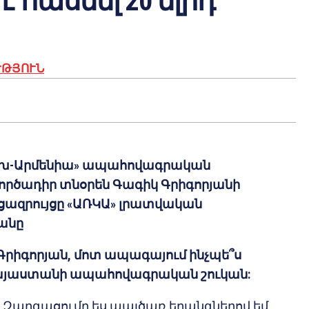
է հասնել 20 մլրդ
ՒԹՅՈՒՆ
խ-Արմենիա» ապահովագրական
գործադիր տնօրեն Գագիկ Գրիգորյանի
ցազրույցը «ԱՌԿԱ» լրատվական
անը
 Գրիգորյան, մոտ ապագայում ինչպե՞ս
յաստանի ապահովագրական շուկան:
 Զարգացումը ես պայծառ երանգներով եմ