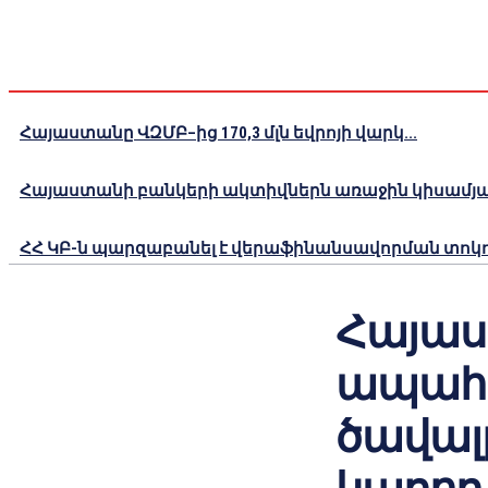
Հայաստանը ՎԶՄԲ–ից 170,3 մլն եվրոյի վարկ...
Հայաստանի բանկերի ակտիվներն առաջին կիսամյակո
ՀՀ ԿԲ-ն պարզաբանել է վերաֆինանսավորման տոկոս
Հայա
ապահո
ծավալ