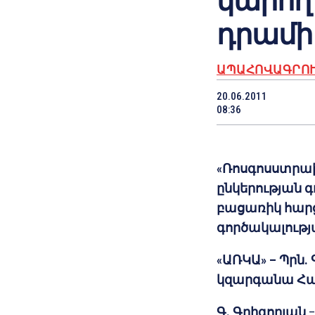
կարող 
դրամի
ԱՊԱՀՈՎԱԳՐՈ
20.06.2011
08:36
«Ռոսգոսստրա
ընկերության 
բացառիկ հար
գործակալությ
«ԱՌԿԱ» – Պրն.
կզարգանա Հա
Գ. Գրիգորյան
–