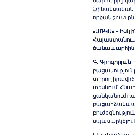
ծախսերից վախ
ֆինանսական կ
որքան շուտ ըն
«
ԱՌԿԱ
» –
Իսկ 
Հայաստանում
ճանապարհին
Գ. Գրիգորյան
–
բացակություն
տիրող իրավիճա
տեսնում: Հնար
ցանկանում դա
բացարձակապե
բուժօգնությո
սպասարկելու 
Մեր փորձագե