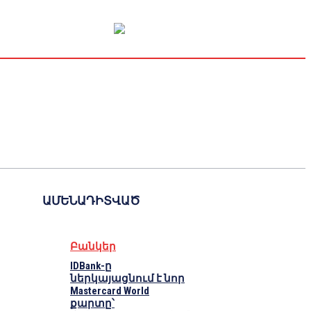
Կապիտալի շուկա
Տնտեսական
Կրիպտո
Հարցազրույց
ԱՄԵՆԱԴԻՏՎԱԾ
Բանկեր
IDBank-ը
ներկայացնում է նոր
Mastercard World
քարտը՝