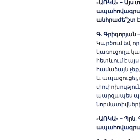
«
ԱՌԿԱ
» –
Այս 
ապահովագրակա
անհրաժե
՞
շտ
է
Գ. Գրիգորյան
–
Կարծում եմ, ո
կառուցողական 
հետևում է այս
համաձայն չե
և ապացուցել,
փոփոխությունն
պարզապես պա
նորմատիվների
«
ԱՌԿԱ
» –
Պրն.
ապահովագրակ