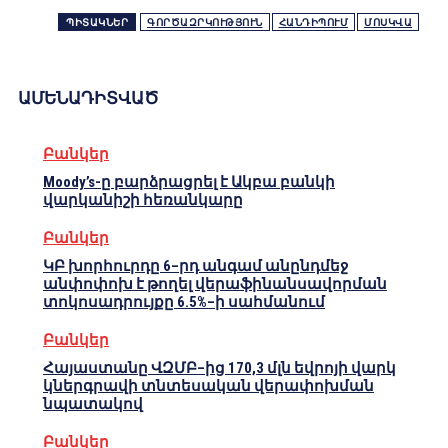
ՊԻՏԱԿՆԵՐ
ԳՈՐԾԱԶՐԿՈՒԹՅՈՒՆ
ՀԱՆԴԻՊՈՒՄ
ՄՈՍԿՎԱ
ԱՄԵՆԱԴԻՏՎԱԾ
Բանկեր
Moody’s-ը բարձրացրել է Ակբա բանկի
վարկանիշի հեռանկարը
Բանկեր
ԿԲ խորհուրդը 6–րդ անգամ անընդմեջ
անփոփոխ է թողել վերաֆինանսավորման
տոկոսադրույքը 6.5%–ի սահմանում
Բանկեր
Հայաստանը ՎԶՄԲ–ից 170,3 մլն եվրոյի վարկ
կներգրավի տնտեսական վերափոխման
նպատակով
Բանկեր