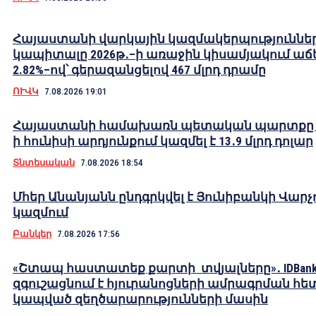
Հայաստանի վարկային կազմակերպություննե
կապիտալը 2026թ․–ի առաջին կիսամյակում աճե
2.82%–ով՝ գերազանցելով 467 մլրդ դրամը
ՈՒՎԿ
7.08.2026 19:01
Հայաստանի համախառն պետական պարտքը 2
ի հունիսի արդյունքում կազմել է 13․9 մլրդ դոլար
Տնտեսական
7.08.2026 18:54
Մհեր Անանյանն ընդգրկվել է Յունիբանկի Վարչ
կազմում
Բանկեր
7.08.2026 17:56
«Շտապ հաստատեք քարտի տվյալները»․ IDBank
զգուշացնում է հյուրանոցների ամրագրման հե
կապված զեղծարարությունների մասին