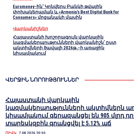
Euromoney-ին՝ Կոնվերս Բանկի թվային
փոխակերպման և «Armenia’s Best Digital Bank for
Consumers» մրցանակի մասին
Վարկանիշներ
Հայաստանի խոշորագույն վարկային
կազմակերպությունների վարկանիշն՝ ըստ
ակտիվների ծավալի 2026թ․–ի առաջին
կիսամյակում
ՎԵՐՋԻՆ ՆՈՐՈՒԹՅՈՒՆՆԵՐ
Հայաստանի վարկային
կազմակերպությունների ակտիվներն ա
կիսամյակում գերազանցել են 905 մլրդ դ
տարեսկզբին գրանցվել է 5.12% աճ
ՈՒՎԿ
7.08.2026 20:30