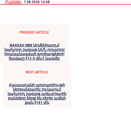
Բանկեր
7.08.2026 16:48
PREVIOUS ARTICLE
NASDAQ OMX Արմենիայում
նախորդ շաբաթ ԱՄՆ դոլարով
իրականացված գործարքների
ծավալը $12,9 մլն է կազմել
NEXT ARTICLE
Հայաստանի արտարժույթի
ներբանկային շուկայում
նախորդ շաբաթ առևտրային
բանկերը ձեռք են բերել ավելի
քան $101 մլն