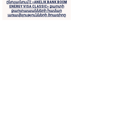
ընդլայնում է «ANELIK BANK BOOM
ENERGY VISA CLASSIC» քարտի
քարտապանների համար
առավելությունների ծրագիրը