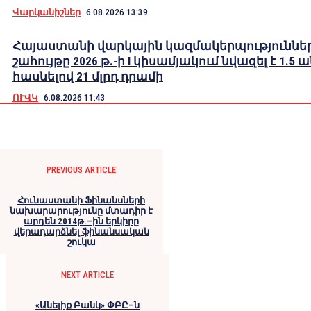
Վարկանիշներ
6.08.2026 13:39
Հայաստանի վարկային կազմակերպություններ
շահույթը 2026 թ.-ի I կիսամյակում նվազել է 1.5 
հասնելով 21 մլրդ դրամի
ՈՒՎԿ
6.08.2026 11:43
PREVIOUS ARTICLE
Հունաստանի Ֆինանսների
նախարարությունը մտադիր է
արդեն 2014թ.–ին երկիրը
վերադարձնել ֆինանսական
շուկա
NEXT ARTICLE
«Անելիք Բանկ» ՓԲԸ–ն