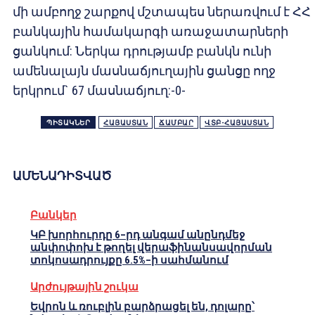
մի ամբողջ շարքով մշտապես ներառվում է ՀՀ
բանկային համակարգի առաջատարների
ցանկում: Ներկա դրությամբ բանկն ունի
ամենալայն մասնաճյուղային ցանցը ողջ
երկրում` 67 մասնաճյուղ:-0-
ՊԻՏԱԿՆԵՐ
ՀԱՅԱՍՏԱՆ
ՃԱՄԲԱՐ
ՎՏԲ-ՀԱՅԱՍՏԱՆ
ԱՄԵՆԱԴԻՏՎԱԾ
Բանկեր
ԿԲ խորհուրդը 6–րդ անգամ անընդմեջ
անփոփոխ է թողել վերաֆինանսավորման
տոկոսադրույքը 6.5%–ի սահմանում
Արժույթային շուկա
Եվրոն և ռուբլին բարձրացել են, դոլարը՝