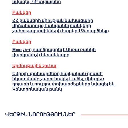
նվազել․ ԿԲ տվյալներ
Բանկեր
ՀՀ բանկերի միության նախագահը
վիճահարույց է անվանել բանկերի
շահութաբաժինների հարկը 15% դարձնելը
Բանկեր
Moody’s-ը բարձրացրել է Ակբա բանկի
վարկանիշի հեռանկարը
Արժույթային շուկա
Եվրոյի փոխարժեքը հայկական դրամի
նկատմամբ շարունակել է աճել, մինչդեռ
դոլարի և ռուբլու փոխարժեքները նվազել են.
Կենտրոնական բանկ
ՎԵՐՋԻՆ ՆՈՐՈՒԹՅՈՒՆՆԵՐ