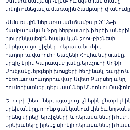
Ստեփանավանի «Էլեն» հանգստյան տանը
տեղի ունեցավ ամառային ճամբարի փակումը
«Ամառային ներառական ճամբար 2013»-ի
ճամբարական 3-րդ հերթափոխի երեխաների
հյուրընկալեցին հայկական շոու-բիզնեսի
ներկայացուցիչներ` դերասանուհի և
հաղորդավարուհի Նազենի Հովհաննիսյանը,
երգիչ Էրիկ Կարապետյանը, երգչուհի Սոֆի
Մխեյանը, երգերի խոսքերի հեղինակ, ռադիո և
հեռուստահաղորդավար Ավետ Բարսեղյանը,
հումորիստներ, դերասաններ Անդոն ու Ռաֆոն
Շոու բիզնեսի ներկայացուցիչներին ընտրել էի
երեխաները, որոնք ցանկանում էին ծանոթան
իրենց սիրելի երգիչների և դերասանների հետ:
Երեխաները իրենց սիրելի դերասանների համ