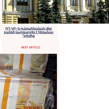
ՌԴ ԿԲ–ն ուկրաինական վեց
բանկի կարգադրել է հեռանալ
Ղրիմից
NEXT ARTICLE