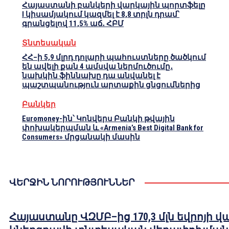
Հայաստանի բանկերի վարկային պորտֆելը
I կիսամյակում կազմել է 8,8 տրլն դրամ՝
գրանցելով 11,5% աճ․ ՀԲՄ
Տնտեսական
ՀՀ–ի 5,9 մլրդ դոլարի պահուստները ծածկում
են ավելի քան 4 ամսվա ներմուծումը․
նախկին ֆիննախը դա անվանել է
պաշտպանություն արտաքին ցնցումներից
Բանկեր
Euromoney-ին՝ Կոնվերս Բանկի թվային
փոխակերպման և «Armenia’s Best Digital Bank for
Consumers» մրցանակի մասին
ՎԵՐՋԻՆ ՆՈՐՈՒԹՅՈՒՆՆԵՐ
Հայաստանը ՎԶՄԲ–ից 170,3 մլն եվրոյի վ