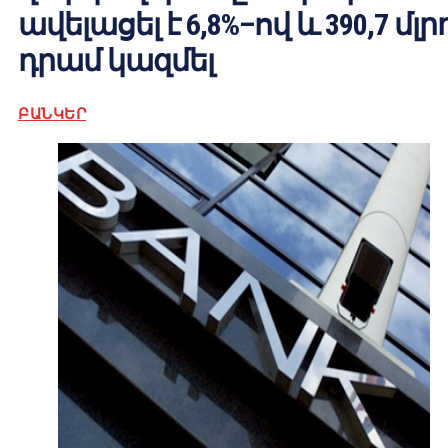
ավելացել է 6,8%–ով և 390,7 մլր
դրամ կազմել
ԲԱՆԿԵՐ