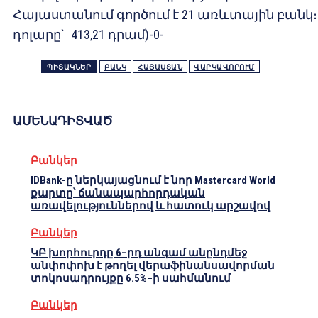
Հայաստանում գործում է 21 առևտային բանկ։
դոլարը` 413,21 դրամ)-0-
ՊԻՏԱԿՆԵՐ
ԲԱՆԿ
ՀԱՅԱՍՏԱՆ
ՎԱՐԿԱՎՈՐՈՒՄ
ԱՄԵՆԱԴԻՏՎԱԾ
Բանկեր
IDBank-ը ներկայացնում է նոր Mastercard World
քարտը՝ ճանապարհորդական
առավելություններով և հատուկ արշավով
Բանկեր
ԿԲ խորհուրդը 6–րդ անգամ անընդմեջ
անփոփոխ է թողել վերաֆինանսավորման
տոկոսադրույքը 6.5%–ի սահմանում
Բանկեր