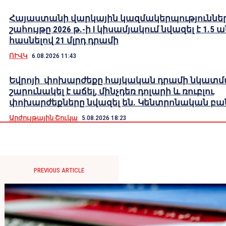
Հայաստանի վարկային կազմակերպություններ
շահույթը 2026 թ.-ի I կիսամյակում նվազել է 1.5 
հասնելով 21 մլրդ դրամի
ՈՒՎԿ
6.08.2026 11:43
Եվրոյի փոխարժեքը հայկական դրամի նկատ
շարունակել է աճել, մինչդեռ դոլարի և ռուբլու
փոխարժեքները նվազել են. Կենտրոնական բա
Արժույթային Շուկա
5.08.2026 18:23
PREVIOUS ARTICLE