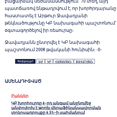
բացարձակ մեծամասնություն` 70 տեղ, այդ
պատճառով ենթադրվում է, որ խորհրդարանը
հաստատել է Արթուր Ջավադյանի
թեկնածությունը ԿԲ նախագահի պաշտոնում`
օգտագործելով իր ռեսուրսը։
Ջավադյանն ընտրվել է ԿԲ նախագահի
պաշտոնում 2008 թվականի հունիսին։ -0-
ՊԻՏԱԿՆԵՐ
ԱԺ
ԿԲ
ՀԱՅԱՍՏԱՆ
ՋԱՎԱԴՅԱՆ
ԱՄԵՆԱԴԻՏՎԱԾ
Բանկեր
ԿԲ խորհուրդը 6–րդ անգամ անընդմեջ
անփոփոխ է թողել վերաֆինանսավորման
տոկոսադրույքը 6.5%–ի սահմանում