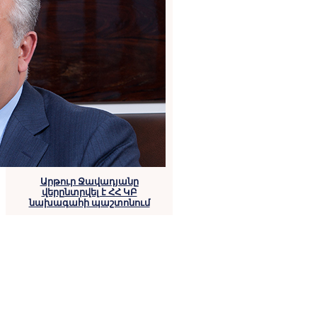
Արթուր Ջավադյանը
վերընտրվել է ՀՀ ԿԲ
նախագահի պաշտոնում