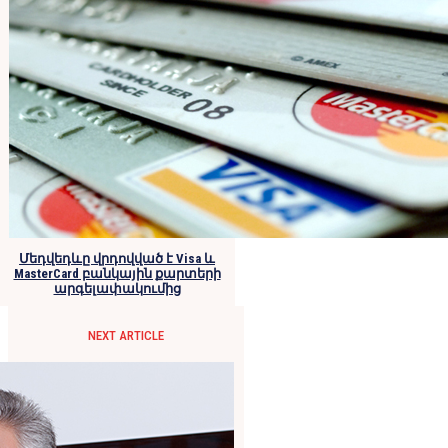
Մեդվեդևը վրդովված է Visa և
MasterCard բանկային քարտերի
արգելափակումից
NEXT ARTICLE