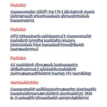
Բանկեր
Հայաստանը ՎԶՄԲ–ից 170,3 մլն եվրոյի վարկ
կներգրավի տնտեսական վերափոխման
նպատակով
Բանկեր
ՀԲՄ ղեկավարն ակնկալում է Հայաստանի
բանկերի կողմից կանխիկ ռուբլու
ընդունման հետ կապված իրավիճակի
կարգավորում
Բանկեր
ՀՀ բանկերի միության նախագահը
վիճահարույց է անվանել բանկերի
շահութաբաժինների հարկը 15% դարձնելը
Վարկանիշներ
Հայաստանի ամենաշահութաբեր վարկային
կազմակերպությունների վարկանիշը՝ 2026
թ.-ի առաջին կիսամյակի արդյունքներով