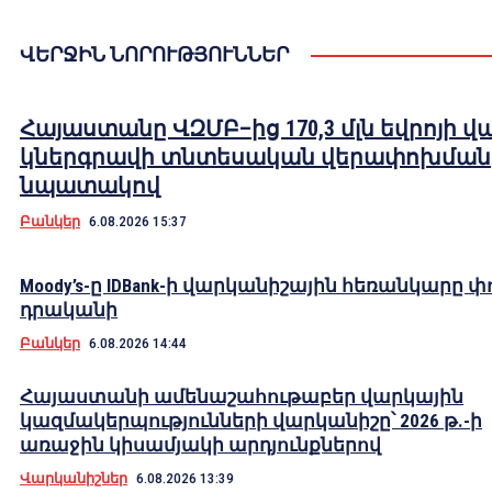
ՎԵՐՋԻՆ ՆՈՐՈՒԹՅՈՒՆՆԵՐ
Հայաստանը ՎԶՄԲ–ից 170,3 մլն եվրոյի վ
կներգրավի տնտեսական վերափոխման
նպատակով
Բանկեր
6.08.2026 15:37
Moody’s-ը IDBank-ի վարկանիշային հեռանկարը փ
դրականի
Բանկեր
6.08.2026 14:44
Հայաստանի ամենաշահութաբեր վարկային
կազմակերպությունների վարկանիշը՝ 2026 թ.-ի
առաջին կիսամյակի արդյունքներով
Վարկանիշներ
6.08.2026 13:39