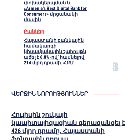
փոխակերպման և
«Armenia’s Best Digital Bank for
Consumers» մրցանակի
մասին
Բանկեր
Հայաստանի բանկային
համակարգի
կիսամյակային շահույթն
աճել է 6,8%-ով՝ հասնելով
214 մլրդ դրամի. ՀԲՄ
ՎԵՐՋԻՆ ՆՈՐՈՒԹՅՈՒՆՆԵՐ
Հուլիսին շուկայի
կապիտալիզացիան գերազանցել է
426 մլրդ դրամը. Հայաստանի
ֆոնդային բորսա