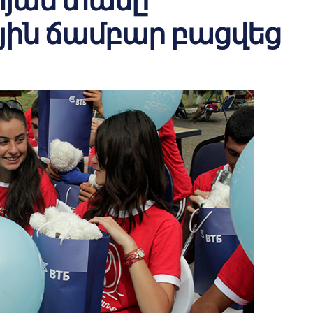
յան տանը
ին ճամբար բացվեց