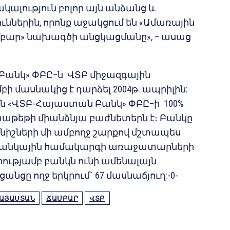
ակալություն բոլոր այն անձանց և
ններին, որոնք աջակցում են «Ամառային
բար» նախագծի անցկացմանը», – ասաց
անկ» ՓԲԸ–ն ՎՏԲ միջազգային
 մասնակից է դարձել 2004թ. ապրիլին:
–ն «ՎՏԲ-Հայաստան Բանկ» ՓԲԸ–ի 100%
աթեթի միանձնյա բաժնետերն է։ Բանկը
նիշների մի ամբողջ շարքով մշտապես
Հ բանկային համակարգի առաջատարների
դրությամբ բանկն ունի ամենալայն
անցը ողջ երկրում` 67 մասնաճյուղ:-0-
ԱՅԱՍՏԱՆ
ՃԱՄԲԱՐ
ՎՏԲ