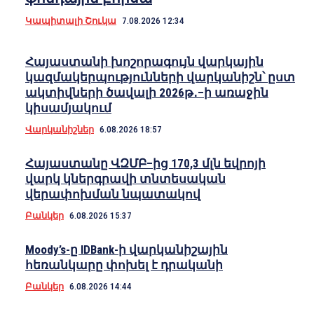
Կապիտալի Շուկա
7.08.2026 12:34
Հայաստանի խոշորագույն վարկային
կազմակերպությունների վարկանիշն՝ ըստ
ակտիվների ծավալի 2026թ․–ի առաջին
կիսամյակում
Վարկանիշներ
6.08.2026 18:57
Հայաստանը ՎԶՄԲ–ից 170,3 մլն եվրոյի
վարկ կներգրավի տնտեսական
վերափոխման նպատակով
Բանկեր
6.08.2026 15:37
Moody’s-ը IDBank-ի վարկանիշային
հեռանկարը փոխել է դրականի
Բանկեր
6.08.2026 14:44