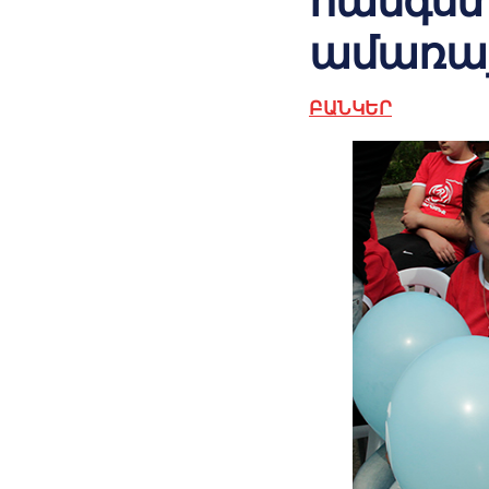
հանգստ
ամառայ
ԲԱՆԿԵՐ