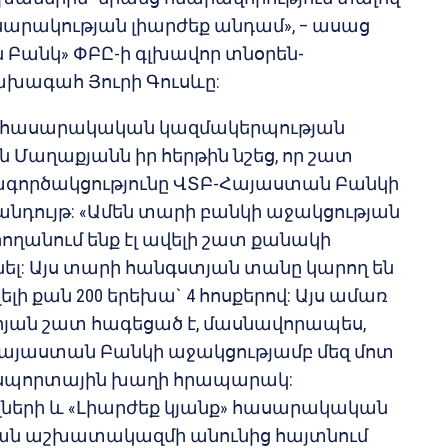
սարակության լիարժեք անդամ», – ասաց
Բանկ» ՓԲԸ-ի գլխավոր տնօրեն-
ախագահ Յուրի Գուսևը:
ք» հասարակական կազմակերպության
 Մաղաքյանն իր հերթին նշեց, որ շատ
ամագործակցությունը ՎՏԲ-Հայաստան Բանկի
անդույթ: «Ամեն տարի բանկի աջակցության
րողանում ենք էլ ավելի շատ քանակի
ել: Այս տարի հանգստյան տանը կարող են
ի քան 200 երեխա` 4 հոսքերով: Այս ամառ
յան շատ հագեցած է, մասնավորապես,
այաստան Բանկի աջակցությամբ մեզ մոտ
չե սպորտային խաղի հրապարակ:
ղների և «Լիարժեք կյանք» հասարակական
ան աշխատակազմի անունից հայտնում