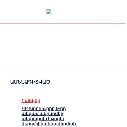
Կապիտալի շուկա
Տնտեսական
Կրիպտո
Հարցազրույց
ԱՄԵՆԱԴԻՏՎԱԾ
Բանկեր
ԿԲ խորհուրդը 6–րդ
անգամ անընդմեջ
անփոփոխ է թողել
վերաֆինանսավորման