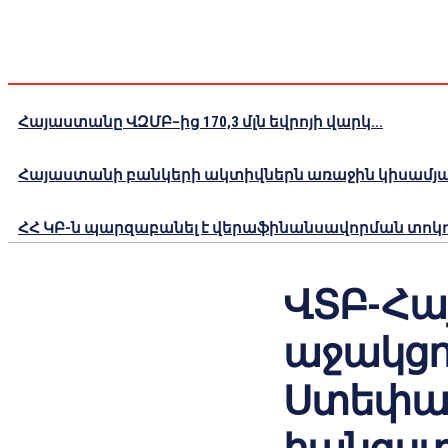
Հայաստանը ՎԶՄԲ–ից 170,3 մլն եվրոյի վարկ...
Հայաստանի բանկերի ակտիվներն առաջին կիսամյակո
ՀՀ ԿԲ-ն պարզաբանել է վերաֆինանսավորման տոկոս
ՎՏԲ-Հա
աջակցո
Ստեփան