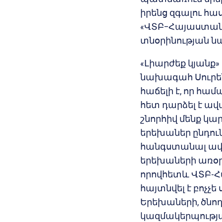
իրենց զգալու հա
«ՎՏԲ–Հայաստան 
տնօրինության ն
«Լիարժեք կյան
նախագահ Սուրեն
հաճելի է, որ հ
հետ դարձել է ավ
շնորհիվ մենք կա
երեխաներ ընդուն
հանգստանալ ավել
երեխաների առօր
որովհետև ՎՏԲ-Հ
հայտնվել է բոչ
Երեխաների, ծնո
կազմակերպությ