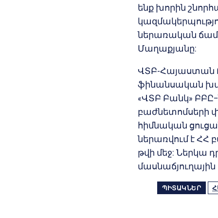
ենք խորին շնորհ
կազմակերպությու
ներառական ճամ
Մաղաքյանը:
ՎՏԲ-Հայաստան Բ
ֆինանսական խմբի
«ՎՏԲ Բանկ» ԲԲԸ
բաժնետոմսերի փ
հիմնական ցուցա
ներառվում է Հ
թվի մեջ: Ներկա 
մասնաճյուղային ց
ՊԻՏԱԿՆԵՐ
Հ