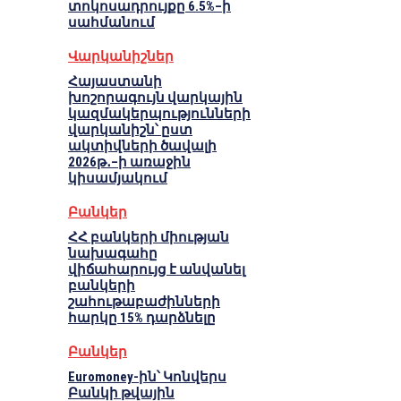
տոկոսադրույքը 6.5%–ի
սահմանում
Վարկանիշներ
Հայաստանի
խոշորագույն վարկային
կազմակերպությունների
վարկանիշն՝ ըստ
ակտիվների ծավալի
2026թ․–ի առաջին
կիսամյակում
Բանկեր
ՀՀ բանկերի միության
նախագահը
վիճահարույց է անվանել
բանկերի
շահութաբաժինների
հարկը 15% դարձնելը
Բանկեր
Euromoney-ին՝ Կոնվերս
Բանկի թվային