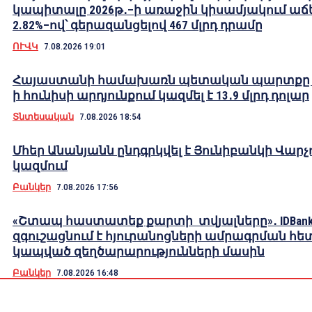
կապիտալը 2026թ․–ի առաջին կիսամյակում աճե
2.82%–ով՝ գերազանցելով 467 մլրդ դրամը
ՈՒՎԿ
7.08.2026 19:01
Հայաստանի համախառն պետական պարտքը 2
ի հունիսի արդյունքում կազմել է 13․9 մլրդ դոլար
Տնտեսական
7.08.2026 18:54
Մհեր Անանյանն ընդգրկվել է Յունիբանկի Վարչ
կազմում
Բանկեր
7.08.2026 17:56
«Շտապ հաստատեք քարտի տվյալները»․ IDBank
զգուշացնում է հյուրանոցների ամրագրման հե
կապված զեղծարարությունների մասին
Բանկեր
7.08.2026 16:48