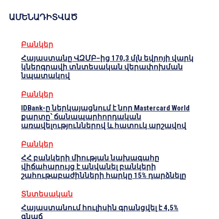
ԱՄԵՆԱԴԻՏՎԱԾ
Բանկեր
Հայաստանը ՎԶՄԲ–ից 170,3 մլն եվրոյի վարկ
կներգրավի տնտեսական վերափոխման
նպատակով
Բանկեր
IDBank-ը ներկայացնում է նոր Mastercard World
քարտը՝ ճանապարհորդական
առավելություններով և հատուկ արշավով
Բանկեր
ՀՀ բանկերի միության նախագահը
վիճահարույց է անվանել բանկերի
շահութաբաժինների հարկը 15% դարձնելը
Տնտեսական
Հայաստանում հուլիսին գրանցվել է 4,5%
գնաճ