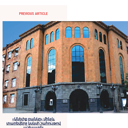
PREVIOUS ARTICLE
«Անելիք բանկը» մինչև
տարեվերջ կսկսի շահույթով
աշխատել