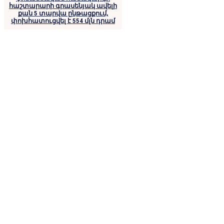
հաշտարարի գրասենյակ ավելի
քան 5 տարվա ընթացքում,
փոխհատուցվել է 554 մլն դրամ