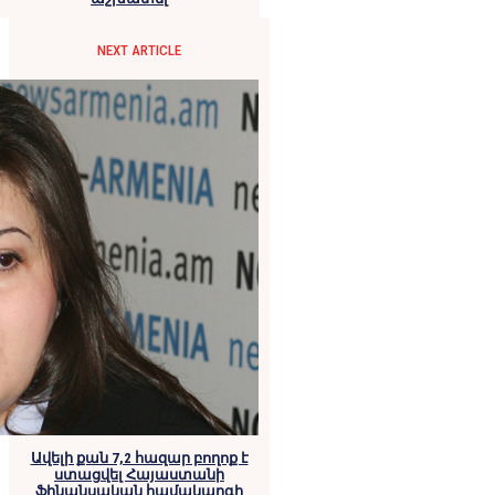
NEXT ARTICLE
Ավելի քան 7,2 հազար բողոք է
ստացվել Հայաստանի
ֆինանսական համակարգի