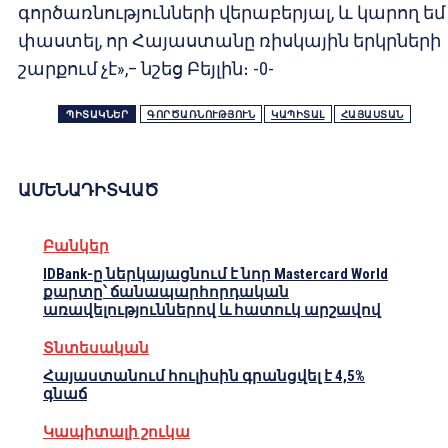
գործառնությունների վերաբերյալ, և կարող եմ
փաստել, որ Հայաստանը ռիսկային երկրների
շարքում չէ»,– նշեց Բեյլին։ -0-
ՊԻՏԱԿՆԵՐ
ԳՈՐԾԱՌՆՈՒԹՅՈՒՆ
ԿԱՊԻՏԱԼ
ՀԱՅԱՍՏԱՆ
ԱՄԵՆԱԴԻՏՎԱԾ
Բանկեր
IDBank-ը ներկայացնում է նոր Mastercard World
քարտը՝ ճանապարհորդական
առավելություններով և հատուկ արշավով
Տնտեսական
Հայաստանում հուլիսին գրանցվել է 4,5%
գնաճ
Կապիտալի շուկա