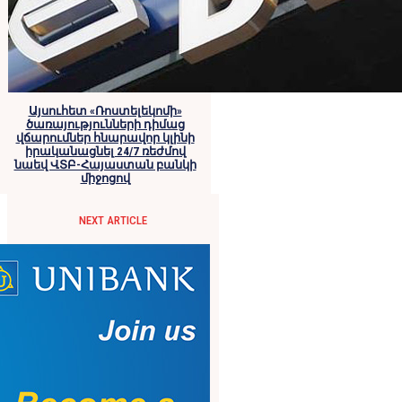
Այսուհետ «Ռոստելեկոմի»
ծառայությունների դիմաց
վճարումներ հնարավոր կլինի
իրականացնել 24/7 ռեժմով
նաեվ ՎՏԲ-Հայաստան բանկի
միջոցով
NEXT ARTICLE