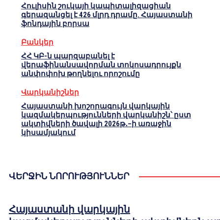
Հուլիսին շուկայի կապիտալիզացիան
գերազանցել է 426 մլրդ դրամը. Հայաստանի
ֆոնդային բորսա
Բանկեր
ՀՀ ԿԲ-ն պարզաբանել է
վերաֆինանսավորման տոկոսադրույքն
անփոփոխ թողնելու որոշումը
Վարկանիշներ
Հայաստանի խոշորագույն վարկային
կազմակերպությունների վարկանիշն՝ ըստ
ակտիվների ծավալի 2026թ․–ի առաջին
կիսամյակում
ՎԵՐՋԻՆ ՆՈՐՈՒԹՅՈՒՆՆԵՐ
Հայաստանի վարկային