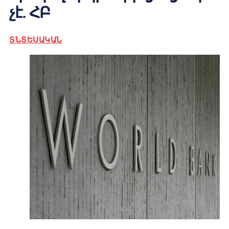
չէ. ՀԲ
ՏՆՏԵՍԱԿԱՆ