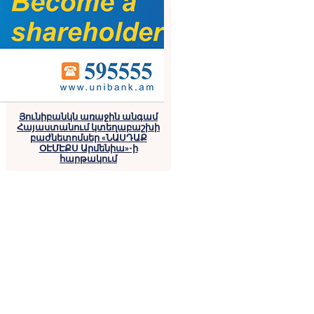
Յունիբանկն առաջին անգամ
Հայաստանում կտեղաբաշխի
բաժնետոմսեր «ՆԱՍԴԱՔ
ՕԷՄԷՔՍ Արմենիա»-ի
հարթակում